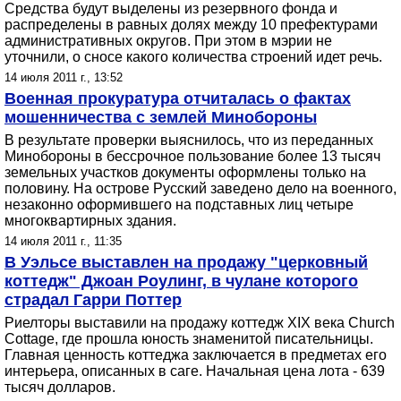
Средства будут выделены из резервного фонда и
распределены в равных долях между 10 префектурами
административных округов. При этом в мэрии не
уточнили, о сносе какого количества строений идет речь.
14 июля 2011 г., 13:52
Военная прокуратура отчиталась о фактах
мошенничества с землей Минобороны
В результате проверки выяснилось, что из переданных
Минобороны в бессрочное пользование более 13 тысяч
земельных участков документы оформлены только на
половину. На острове Русский заведено дело на военного,
незаконно оформившего на подставных лиц четыре
многоквартирных здания.
14 июля 2011 г., 11:35
В Уэльсе выставлен на продажу "церковный
коттедж" Джоан Роулинг, в чулане которого
страдал Гарри Поттер
Риелторы выставили на продажу коттедж XIX века Church
Cottage, где прошла юность знаменитой писательницы.
Главная ценность коттеджа заключается в предметах его
интерьера, описанных в саге. Начальная цена лота - 639
тысяч долларов.