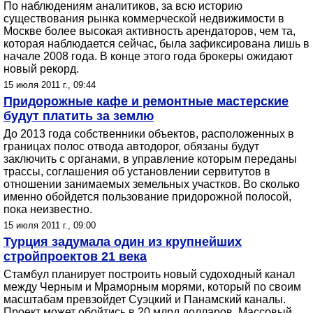
По наблюдениям аналитиков, за всю историю
существования рынка коммерческой недвижимости в
Москве более высокая активность арендаторов, чем та,
которая наблюдается сейчас, была зафиксирована лишь в
начале 2008 года. В конце этого года брокеры ожидают
новый рекорд.
15 июля 2011 г., 09:44
Придорожные кафе и ремонтные мастерские
будут платить за землю
До 2013 года собственники объектов, расположенных в
границах полос отвода автодорог, обязаны будут
заключить с органами, в управление которым переданы
трассы, соглашения об установлении сервитутов в
отношении занимаемых земельных участков. Во сколько
именно обойдется пользование придорожной полосой,
пока неизвестно.
15 июля 2011 г., 09:00
Турция задумала один из крупнейших
стройпроектов 21 века
Стамбул планирует построить новый судоходный канал
между Черным и Мраморным морями, который по своим
масштабам превзойдет Суэцкий и Панамский каналы.
Проект может обойтись в 20 млрд долларов. Массовый