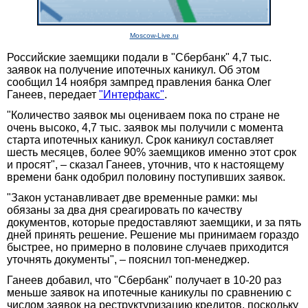
Moscow-Live.ru
Российские заемщики подали в "Сбербанк" 4,7 тыс.
заявок на получение ипотечных каникул. Об этом
сообщил 14 ноября зампред правления банка Олег
Ганеев, передает
"Интерфакс"
.
"Количество заявок мы оцениваем пока по стране не
очень высоко, 4,7 тыс. заявок мы получили с момента
старта ипотечных каникул. Срок каникул составляет
шесть месяцев, более 90% заемщиков именно этот срок
и просят", – сказал Ганеев, уточнив, что к настоящему
времени банк одобрил половину поступивших заявок.
"Закон устанавливает две временные рамки: мы
обязаны за два дня среагировать по качеству
документов, которые предоставляют заемщики, и за пять
дней принять решение. Решение мы принимаем гораздо
быстрее, но примерно в половине случаев приходится
уточнять документы", – пояснил топ-менеджер.
Ганеев добавил, что "Сбербанк" получает в 10-20 раз
меньше заявок на ипотечные каникулы по сравнению с
числом заявок на реструктуризацию кредитов, поскольку