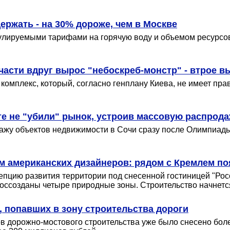
ержать - на 30% дороже, чем в Москве
улируемыми тарифами на горячую воду и объемом ресурсо
части вдруг вырос "небоскреб-монстр" - втрое 
омплекс, который, согласно генплану Киева, не имеет прав
е не "убили" рынок, устроив массовую распрода
ажу объектов недвижимости в Сочи сразу после Олимпиады
ам американских дизайнеров: рядом с Кремлем по
епцию развития территории под снесенной гостиницей "Росс
оссозданы четыре природные зоны. Строительство начнется
, попавших в зону строительства дороги
ов дорожно-мостового строительства уже было снесено бол