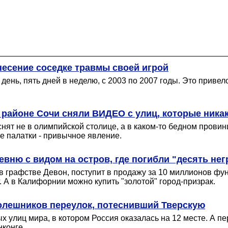
несение соседке травмы своей игрой
 день, пять дней в неделю, с 2003 по 2007 годы. Это привел
 районе Сочи сняли ВИДЕО с улиц, которые никак 
нят не в олимпийской столице, а в каком-то бедном провин
е палатки - привычное явление.
вню с видом на остров, где погибли "десять нег
рафстве Девон, поступит в продажу за 10 миллионов фунт
. А в Калифорнии можно купить "золотой" город-призрак.
толешников переулок, потеснивший Тверскую
 улиц мира, в котором Россия оказалась на 12 месте. А пе
нконге.