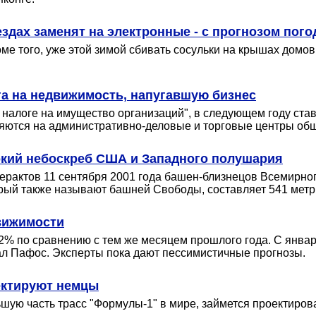
дах заменят на электронные - с прогнозом пого
е того, уже этой зимой сбивать сосульки на крышах домов б
га на недвижимость, напугавшую бизнес
налоге на имущество организаций", в следующем году став
яются на административно-деловые и торговые центры общ
кий небоскреб США и Западного полушария
ерактов 11 сентября 2001 года башен-близнецов Всемирног
рый также называют башней Свободы, составляет 541 метр
вижимости
32% по сравнению с тем же месяцем прошлого года. С янва
ал Пафос. Эксперты пока дают пессимистичные прогнозы.
ектируют немцы
шую часть трасс "Формулы-1" в мире, займется проектирова