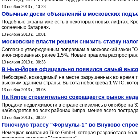
13 ноября 2013 г., 13:23
Обычные доски объявлений в московских подъез
Подобные экраны уже есть в некоторых новых лифтах. Кром
солнечных батареях.
13 ноября 2013 г., 10:01
Московские власти решили снизить ставку нало
Согласно утвержденным поправкам в московский закон "О 
анонсированных ранее 1,5%. Новые правила распростран
13 ноября 2013 г., 09:33
В Нью-Йорке официально появился самый высо
Небоскреб, возводимый на месте разрушенных во время т
высоким зданием страны. Высота небоскреба 1 WTC, кото
13 ноября 2013 г., 09:05
На Кипре стремительно сокращается рынок нед
Продажи недвижимости в стране снизились в октябре на 
наблюдается во всех районах Кипра, менее всего пострад
13 ноября 2013 г., 08:39
Гоночную трассу "Формулы-1" во Внуково спро
Немецкая компания Tilke GmbH, которая разработала боль