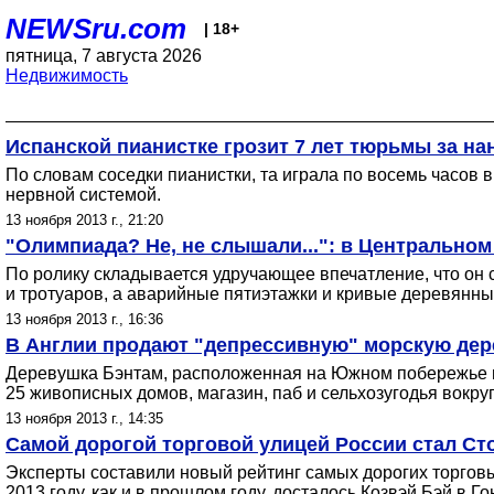
NEWSru.com
| 18+
пятница, 7 августа 2026
Недвижимость
Испанской пианистке грозит 7 лет тюрьмы за на
По словам соседки пианистки, та играла по восемь часов в
нервной системой.
13 ноября 2013 г., 21:20
"Олимпиада? Не, не слышали...": в Центральном
По ролику складывается удручающее впечатление, что он с
и тротуаров, а аварийные пятиэтажки и кривые деревянны
13 ноября 2013 г., 16:36
В Англии продают "депрессивную" морскую дере
Деревушка Бэнтам, расположенная на Южном побережье в г
25 живописных домов, магазин, паб и сельхозугодья вокруг
13 ноября 2013 г., 14:35
Самой дорогой торговой улицей России стал С
Эксперты составили новый рейтинг самых дорогих торговых
2013 году, как и в прошлом году, досталось Козвэй Бэй в Го