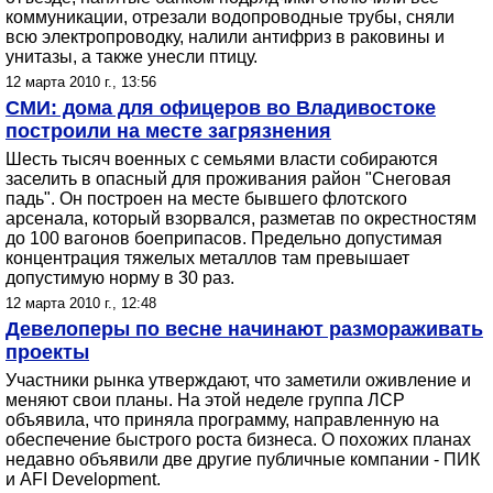
коммуникации, отрезали водопроводные трубы, сняли
всю электропроводку, налили антифриз в раковины и
унитазы, а также унесли птицу.
12 марта 2010 г., 13:56
СМИ: дома для офицеров во Владивостоке
построили на месте загрязнения
Шесть тысяч военных с семьями власти собираются
заселить в опасный для проживания район "Снеговая
падь". Он построен на месте бывшего флотского
арсенала, который взорвался, разметав по окрестностям
до 100 вагонов боеприпасов. Предельно допустимая
концентрация тяжелых металлов там превышает
допустимую норму в 30 раз.
12 марта 2010 г., 12:48
Девелоперы по весне начинают размораживать
проекты
Участники рынка утверждают, что заметили оживление и
меняют свои планы. На этой неделе группа ЛСР
объявила, что приняла программу, направленную на
обеспечение быстрого роста бизнеса. О похожих планах
недавно объявили две другие публичные компании - ПИК
и AFI Development.