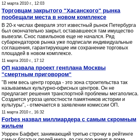
12 марта 2010 г., 12:03
Торговцам закрытого "Хасанского" рынка
пообещали места в новом комплексе
В 20-х числах февраля этот известный рынок Петербурга
был окончательно закрыт, остававшееся там имущество
вывезли. Снос павильонов еще не начался. Ряд
субарендаторов рынка уже подписали индивидуальные
соглашения, гарантирующие им сохранение торговых
площадей в новом комплексе.
11 марта 2010 г., 17:12
ОП назвала проект генплана Москвы
"смертным приговором"
"В нем весь центр города - это зона строительства так
называемых культурно-офисных центров. Он не
предлагает решения транспортной проблемы мегаполиса.
Создается угроза целостности памятников истории и
культуры", - отмечается в заявлении комиссии ОП.
11 марта 2010 г., 16:32
Forbes назвал миллиардера с самым скромным
жильем
Уоррен Баффет, занимающий третью строчку в рейтинге
самых богатых людей мира, до сих пор живет в доме,