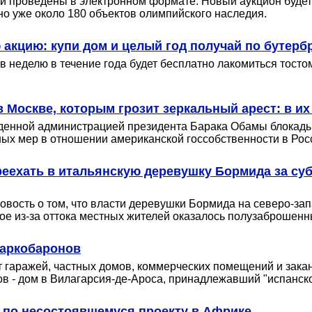
ли проведены в электронном формате. Новый аукцион будет
но уже около 180 объектов олимпийского наследия.
кцию: купи дом и целый год получай по бутербр
в неделю в течение года будет бесплатно лакомиться тосто
Москве, которым грозит зеркальный арест: в их
веденной администрацией президента Барака Обамы блока
ых мер в отношении американской госсобственности в Рос
реехать в итальянскую деревушку Бормида за субс
овость о том, что власти деревушки Бормида на северо-
рое из-за оттока местных жителей оказалось полузаброшенн
наркобаронов
от гаражей, частных домов, коммерческих помещений и зак
ов - дом в Вилагарсия-де-Ароса, принадлежавший "испанск
у по несостоявшемуся проекту в Африке