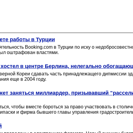
ете работы в Турции
тельность Booking.com в Турции по иску о недобросовестно
был оштрафован властями.
хостел в центре Берлина, нелегально обогаща
ерной Кореи сдавать часть принадлежащего дипмиссии здани
ния еще в 2004 году.
т заняться миллиардер, призывавший "расселит
ься, чтобы вместе бороться за право участвовать в столи
ерипаски и фирма бывшего главы управления градостроител
й