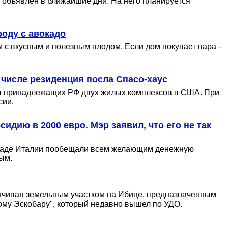
 объявлен в ближайшие дни. На него планируется
оду с авокадо
м с вкусным и полезным плодом. Если дом покупает пара -
 числе резиденция посла Спасо-хаус
ды принадлежащих РФ двух жилых комплексов в США. При
сии.
идию в 2000 евро. Мэр заявил, что его не так
западе Италии пообещали всем желающим денежную
ым.
анчивая земельным участком на Ибице, предназначенным
ому Эскобару", который недавно вышел по УДО.