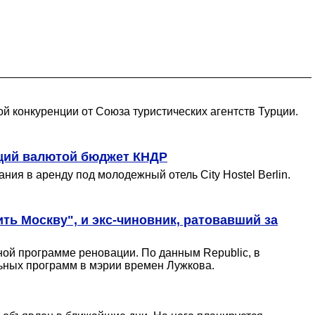
й конкуренции от Союза туристических агентств Турции.
ющий валютой бюджет КНДР
я в аренду под молодежный отель City Hostel Berlin.
ь Москву", и экс-чиновник, ратовавший за
чной программе реновации. По данным Republic, в
ьных программ в мэрии времен Лужкова.