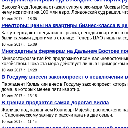
Высокий суд Лондона отказал супруге экс-мэра Москвы Ю
нему иск почти на 100 млн евро. Лондонский суд решил, чт
10 мая 2017 г., 18:35
Риелторы: цены на квартиры бизнес-класса в це
Как утверждают специалисты рынка, сегодня квартиры в н
были самыми дорогими в столице. Теперь ЦАО лишь на се
10 мая 2017 г., 15:09
Многодетным фермерам на Дальнем Востоке поо
Минвостокразвития РФ предложило всем дальневосточным
хозяйством. Пока эта мера действует лишь в Приморском 
10 мая 2017 г., 14:28
В Госдуму внесен законопроект о невключении
Парламент Калмыкии внес в Госдуму законопроект, котор
дома, в которых менее пяти квартир.
10 мая 2017 г., 13:18
В Греции продается самая дорогая вилла
Жилище под названием Kounoupi Majestic расположено на
к Сароническому заливу и рассчитана на две семьи.
10 мая 2017 г., 11:45