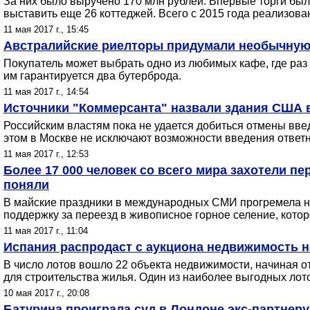
За них было выручено 170 млн рублей. Впервые торги бы
выставить еще 26 коттеджей. Всего с 2015 года реализова
11 мая 2017 г., 15:45
Австралийские риелторы придумали необычную а
Покупатель может выбрать одно из любимых кафе, где раз 
им гарантируется два бутерброда.
11 мая 2017 г., 14:54
Источники "Коммерсанта" назвали здания США в 
Российским властям пока не удается добиться отмены в
этом в Москве не исключают возможности введения ответн
11 мая 2017 г., 12:53
Более 17 000 человек со всего мира захотели пе
поняли
В майские праздники в международных СМИ прогремела н
поддержку за переезд в живописное горное селение, кото
11 мая 2017 г., 11:04
Испания распродаст с аукциона недвижимость 
В число лотов вошло 22 объекта недвижимости, начиная 
для строительства жилья. Один из наиболее выгодных лот
10 мая 2017 г., 20:08
Батурина проиграла суд в Лондоне экс-партнер