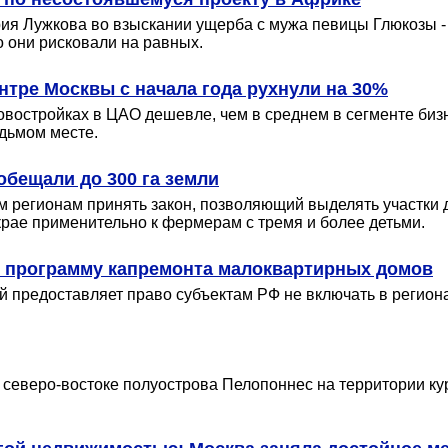
рия Лужкова во взыскании ущерба с мужа певицы Глюкозы -
о они рисковали на равных.
нтре Москвы с начала года рухнули на 30%
овостройках в ЦАО дешевле, чем в среднем в сегменте бизн
дьмом месте.
бещали до 300 га земли
 регионам принять закон, позволяющий выделять участки 
крае применительно к фермерам с тремя и более детьми.
 в программу капремонта малоквартирных домов
ый предоставляет право субъектам РФ не включать в регио
 северо-востоке полуострова Пелопоннес на территории ку