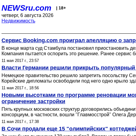
NEWSru.com
| 18+
четверг, 6 августа 2026
Недвижимость
Сервис Booking.com проиграл апелляцию о запр
В конце марта суд Стамбула постановил приостановить дея
Компания пытается оспорить это решение. Ранее сервис 
11 мая 2017 г., 23:57
Власти Германии решили прикрыть популярный 
Немецкое правительство решило запретить посольству Сев
Корейские дипломаты освободили под него одно крыло зда
11 мая 2017 г., 18:56
Новыми высотками по программе реновации може
ограничение застройки
Пять крупных московских структур договорились объединит
консорциум, в частности, вошли "Главмосстрой" Олега Д
11 мая 2017 г., 17:38
В Сочи продали еще 15 "олимпийских" коттедже