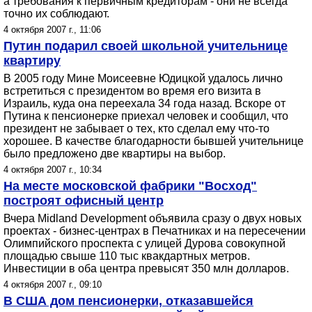
а требования к первичным кредиторам - они не всегда
точно их соблюдают.
4 октября 2007 г., 11:06
Путин подарил своей школьной учительнице
квартиру
В 2005 году Мине Моисеевне Юдицкой удалось лично
встретиться с президентом во время его визита в
Израиль, куда она переехала 34 года назад. Вскоре от
Путина к пенсионерке приехал человек и сообщил, что
президент не забывает о тех, кто сделал ему что-то
хорошее. В качестве благодарности бывшей учительнице
было предложено две квартиры на выбор.
4 октября 2007 г., 10:34
На месте московской фабрики "Восход"
построят офисный центр
Вчера Midland Development объявила сразу о двух новых
проектах - бизнес-центрах в Печатниках и на пересечении
Олимпийского проспекта с улицей Дурова совокупной
площадью свыше 110 тыс квакдартных метров.
Инвестиции в оба центра превысят 350 млн долларов.
4 октября 2007 г., 09:10
В США дом пенсионерки, отказавшейся