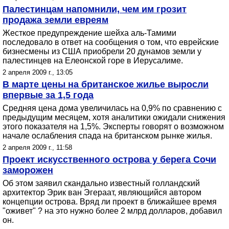
Палестинцам напомнили, чем им грозит
продажа земли евреям
Жесткое предупреждение шейха аль-Тамими
последовало в ответ на сообщения о том, что еврейские
бизнесмены из США приобрели 20 дунамов земли у
палестинцев на Елеонской горе в Иерусалиме.
2 апреля 2009 г., 13:05
В марте цены на британское жилье выросли
впервые за 1,5 года
Средняя цена дома увеличилась на 0,9% по сравнению с
предыдущим месяцем, хотя аналитики ожидали снижения
этого показателя на 1,5%. Эксперты говорят о возможном
начале ослабления спада на британском рынке жилья.
2 апреля 2009 г., 11:58
Проект искусственного острова у берега Сочи
заморожен
Об этом заявил скандально известный голландский
архитектор Эрик ван Эгераат, являющийся автором
концепции острова. Вряд ли проект в ближайшее время
"оживет" ? на это нужно более 2 млрд долларов, добавил
он.