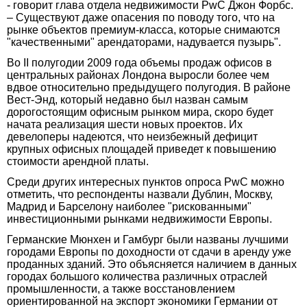
- говорит глава отдела недвижимости PwC Джон Форбс.
– Существуют даже опасения по поводу того, что на
рынке объектов премиум-класса, которые снимаются
"качественными" арендаторами, надувается пузырь".
Во II полугодии 2009 года объемы продаж офисов в
центральных районах Лондона выросли более чем
вдвое относительно предыдущего полугодия. В районе
Вест-Энд, который недавно был назван самым
дорогостоящим офисным рынком мира, скоро будет
начата реализация шести новых проектов. Их
девелоперы надеются, что неизбежный дефицит
крупных офисных площадей приведет к повышению
стоимости арендной платы.
Среди других интересных пунктов опроса PwC можно
отметить, что респонденты назвали Дублин, Москву,
Мадрид и Барселону наиболее "рискованными"
инвестиционными рынками недвижимости Европы.
Германские Мюнхен и Гамбург были названы лучшими
городами Европы по доходности от сдачи в аренду уже
проданных зданий. Это объясняется наличием в данных
городах большого количества различных отраслей
промышленности, а также восстановлением
ориентированной на экспорт экономики Германии от