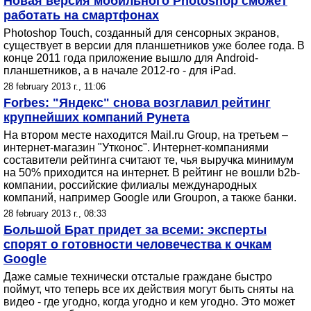
Новая версия мобильного Photoshop сможет
работать на смартфонах
Photoshop Touch, созданный для сенсорных экранов,
существует в версии для планшетников уже более года. В
конце 2011 года приложение вышло для Android-
планшетников, а в начале 2012-го - для iPad.
28 february 2013 г., 11:06
Forbes: "Яндекс" снова возглавил рейтинг
крупнейших компаний Рунета
На втором месте находится Mail.ru Group, на третьем –
интернет-магазин "Утконос". Интернет-компаниями
составители рейтинга считают те, чья выручка минимум
на 50% приходится на интернет. В рейтинг не вошли b2b-
компании, российские филиалы международных
компаний, например Google или Groupon, а также банки.
28 february 2013 г., 08:33
Большой Брат придет за всеми: эксперты
спорят о готовности человечества к очкам
Google
Даже самые технически отсталые граждане быстро
поймут, что теперь все их действия могут быть сняты на
видео - где угодно, когда угодно и кем угодно. Это может