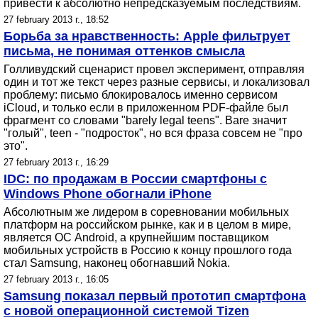
привести к абсолютно непредсказуемым последствиям.
27 february 2013 г., 18:52
Борьба за нравственность: Apple фильтрует
письма, не понимая оттенков смысла
Голливудский сценарист провел эксперимент, отправляя
один и тот же текст через разные сервисы, и локализовал
проблему: письмо блокировалось именно сервисом
iCloud, и только если в приложенном PDF-файле был
фрагмент со словами "barely legal teens". Bare значит
"голый", teen - "подросток", но вся фраза совсем не "про
это".
27 february 2013 г., 16:29
IDC: по продажам в России смартфоны с
Windows Phone обогнали iPhone
Абсолютным же лидером в соревновании мобильных
платформ на российском рынке, как и в целом в мире,
является ОС Android, а крупнейшим поставщиком
мобильных устройств в Россию к концу прошлого года
стал Samsung, наконец обогнавший Nokia.
27 february 2013 г., 16:05
Samsung показал первый прототип смартфона
с новой операционной системой Tizen