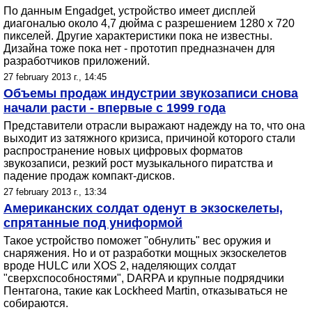
По данным Engadget, устройство имеет дисплей
диагональю около 4,7 дюйма с разрешением 1280 x 720
пикселей. Другие характеристики пока не известны.
Дизайна тоже пока нет - прототип предназначен для
разработчиков приложений.
27 february 2013 г., 14:45
Объемы продаж индустрии звукозаписи снова
начали расти - впервые с 1999 года
Представители отрасли выражают надежду на то, что она
выходит из затяжного кризиса, причиной которого стали
распространение новых цифровых форматов
звукозаписи, резкий рост музыкального пиратства и
падение продаж компакт-дисков.
27 february 2013 г., 13:34
Американских солдат оденут в экзоскелеты,
спрятанные под униформой
Такое устройство поможет "обнулить" вес оружия и
снаряжения. Но и от разработки мощных экзоскелетов
вроде HULС или XOS 2, наделяющих солдат
"сверхспособностями", DARPA и крупные подрядчики
Пентагона, такие как Lockheed Martin, отказываться не
собираются.