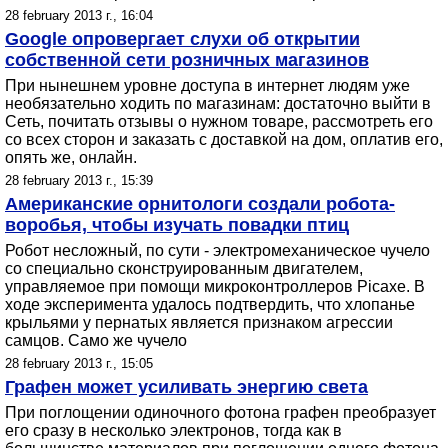
28 february 2013 г., 16:04
Google опровергает слухи об открытии
собственной сети розничных магазинов
При нынешнем уровне доступа в интернет людям уже
необязательно ходить по магазинам: достаточно выйти в
Сеть, почитать отзывы о нужном товаре, рассмотреть его
со всех сторон и заказать с доставкой на дом, оплатив его,
опять же, онлайн.
28 february 2013 г., 15:39
Американские орнитологи создали робота-
воробья, чтобы изучать повадки птиц
Робот несложный, по сути - электромеханическое чучело
со специально сконструированным двигателем,
управляемое при помощи микроконтроллеров Picaxe. В
ходе эксперимента удалось подтвердить, что хлопанье
крыльями у пернатых является признаком агрессии
самцов. Само же чучело
28 february 2013 г., 15:05
Графен может усиливать энергию света
При поглощении одиночного фотона графен преобразует
его сразу в несколько электронов, тогда как в