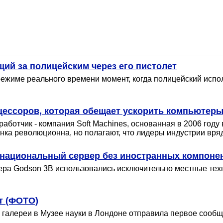
ий за полицейским через его пистолет
жиме реального времени момент, когда полицейский использ
ессоров, которая обещает ускорить компьютеры 
аботчик - компания Soft Machines, основанная в 2006 году
нка революционна, но полагают, что лидеры индустрии вря
й национальный сервер без иностранных компоне
ера Godson 3B использовались исключительно местные техн
т (ФОТО)
галереи в Музее науки в Лондоне отправила первое сообще