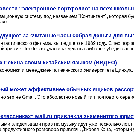
 завести "электронное портфолио" на всех школь
ационную систему под названием "Контингент", которая буд
лях.
удущее" за считаные часы собрал деньги для вы
нтастического фильма, вышедшего в 1989 году. С тех пор 
кой фирме Hendo это удалось сделать наиболее убедительно
те Пекина своим китайским языком (ВИДЕО)
кономики и менеджмента пекинского Университета Цинхуа. 
орый может эффективнее обычных ящиков рассор
, но это не Gmail. Это абсолютно новый тип почтового серв
классниках" Mail.ru привлекла знаменитого юри
и владельцами прав на музыку идут уже несколько лет, но п
 продуктивного разговора привлечь Джоеля Каца, который 