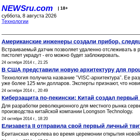
NEWSru.com
| 18+
суббота, 8 августа 2026
Технологии
Американские инженеры создали прибор, следящ
Встраиваемый датчик позволяет удаленно отслеживать в ре
пистолет украдут - его можно будет заблокировать.
24 октября 2014 г., 21:25
В США представили новую архитектуру для проц
Технология получила название "VISC-архитектура". Ее разр
уже более 125 млн долларов. Эксперты признают, что нови
24 октября 2014 г., 20:49
Киберзащита по-пекински: Китай создал первы
Для разработки революционного для местного рынка серв
производства китайской компании Loongson Technology.
24 октября 2014 г., 18:20
Елизавета II отправила свой первый личный тви
Британская королева во время церемонии открытия новой 