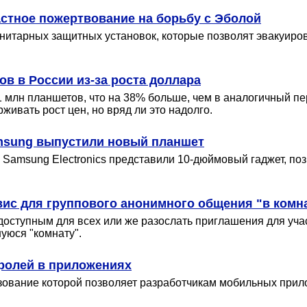
астное пожертвование на борьбу с Эболой
нитарных защитных установок, которые позволят эвакуиро
в в России из-за роста доллара
1 млн планшетов, что на 38% больше, чем в аналогичный пе
живать рост цен, но вряд ли это надолго.
amsung выпустили новый планшет
и Samsung Electronics представили 10-дюймовый гаджет, п
рвис для группового анонимного общения "в комн
 доступным для всех или же разослать приглашения для уч
уюся "комнату".
паролей в приложениях
ьзование которой позволяет разработчикам мобильных прил