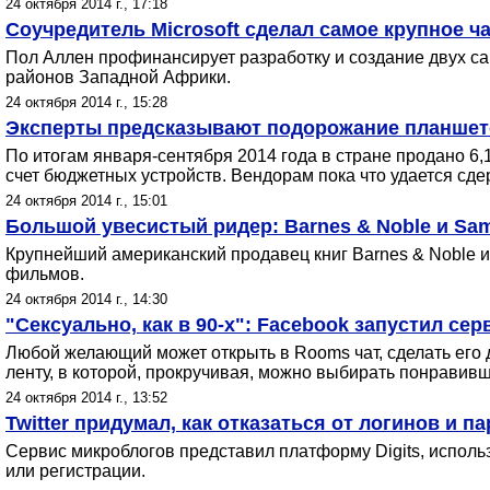
24 октября 2014 г., 17:18
Соучредитель Microsoft сделал самое крупное ч
Пол Аллен профинансирует разработку и создание двух са
районов Западной Африки.
24 октября 2014 г., 15:28
Эксперты предсказывают подорожание планшето
По итогам января-сентября 2014 года в стране продано 6,
счет бюджетных устройств. Вендорам пока что удается сдер
24 октября 2014 г., 15:01
Большой увесистый ридер: Barnes & Noble и S
Крупнейший американский продавец книг Barnes & Noble 
фильмов.
24 октября 2014 г., 14:30
"Сексуально, как в 90-х": Facebook запустил се
Любой желающий может открыть в Rooms чат, сделать его
ленту, в которой, прокручивая, можно выбирать понравивш
24 октября 2014 г., 13:52
Twitter придумал, как отказаться от логинов и 
Сервис микроблогов представил платформу Digits, испол
или регистрации.