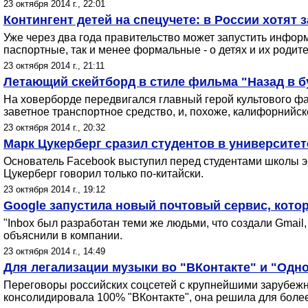
23 октября 2014 г., 22:01
Контингент детей на спецучете: в России хотят
Уже через два года правительство может запустить информ
паспортные, так и менее формальные - о детях и их родите
23 октября 2014 г., 21:11
Летающий скейтборд в стиле фильма "Назад в б
На ховерборде передвигался главный герой культового фа
заветное транспортное средство, и, похоже, калифорнийс
23 октября 2014 г., 20:32
Марк Цукерберг сразил студентов в университе
Основатель Facebook выступил перед студентами школы э
Цукерберг говорил только по-китайски.
23 октября 2014 г., 19:12
Google запустила новый почтовый сервис, кот
"Inbox был разработан теми же людьми, что создали Gmail
объяснили в компании.
23 октября 2014 г., 14:49
Для легализации музыки во "ВКонтакте" и "Одно
Переговоры российских соцсетей с крупнейшими зарубежным
консолидировала 100% "ВКонтакте", она решила для более