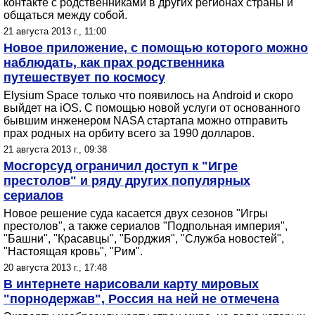
контакте с родственниками в других регионах страны и
общаться между собой.
21 августа 2013 г., 11:00
Новое приложение, с помощью которого можно
наблюдать, как прах родственника
путешествует по космосу
Elysium Space только что появилось на Android и скоро
выйдет на iOS. С помощью новой услуги от основанного
бывшим инженером NASA стартапа можно отправить
прах родных на орбиту всего за 1990 долларов.
21 августа 2013 г., 09:38
Мосгорсуд ограничил доступ к "Игре
престолов" и ряду других популярных
сериалов
Новое решение суда касается двух сезонов "Игры
престолов", а также сериалов "Подпольная империя",
"Башни", "Красавцы", "Борджия", "Служба новостей",
"Настоящая кровь", "Рим".
20 августа 2013 г., 17:48
В интернете нарисовали карту мировых
"порнодержав", Россия на ней не отмечена