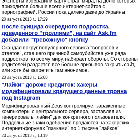
Эксперты изобразили карту стран мира, на долю которых
приходится больше всего интернет-сайтов с
порнографией. России пока далеко даже до Украины.
20 августа 2013 г., 17:29
После суицида очередного подростка,
доведенного "троллями", на сайт Ask.fm
добавили "тревожную" кнопку
Скандал вокруг популярного сервиса "вопросов и
ответов", ставшего причиной самоубийства уже ряда
подростков по всему миру, набирает обороты. Со стороны
родителей раздается все больше призывов закрыть сайт,
или хотя бы запретить там анонимов.
20 августа 2013 г., 15:08
"Лайки" дороже кредиток: хакеры
модифицировали крадущего данные трояна
под Instagram
Модифицированный Zeus контролирует зараженные
компьютеры с центрального сервера, заставляя из
генерировать "лайки" для конкретного пользователя.
Поддельные знаки одобрения продаются на хакерских
интернет-форумах "пачками" по 1 тысяче "лайков".
20 августа 2013 г., 13:19