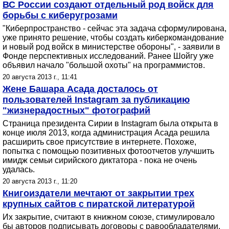
ВС России создают отдельный род войск для
борьбы с киберугрозами
"Киберпространство - сейчас эта задача сформулирована,
уже принято решение, чтобы создать киберкомандование
и новый род войск в министерстве обороны", - заявили в
Фонде перспективных исследований. Ранее Шойгу уже
объявил начало "большой охоты" на программистов.
20 августа 2013 г., 11:41
Жене Башара Асада досталось от
пользователей Instagram за публикацию
"жизнерадостных" фотографий
Страница президента Сирии в Instagram была открыта в
конце июля 2013, когда администрация Асада решила
расширить свое присутствие в интернете. Похоже,
попытка с помощью позитивных фотоотчетов улучшить
имидж семьи сирийского диктатора - пока не очень
удалась.
20 августа 2013 г., 11:20
Книгоиздатели мечтают от закрытии трех
крупных сайтов с пиратской литературой
Их закрытие, считают в книжном союзе, стимулировало
бы авторов подписывать договоры с равообладателями,