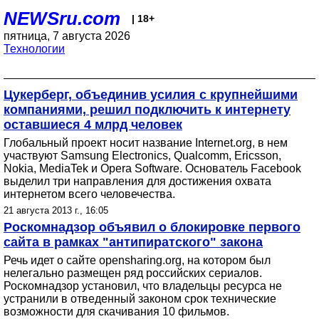
NEWSru.com
| 18+
пятница, 7 августа 2026
Технологии
Цукерберг, объединив усилия с крупнейшими
компаниями, решил подключить к интернету
оставшиеся 4 млрд человек
Глобальный проект носит название Internet.org, в нем
участвуют Samsung Electronics, Qualcomm, Ericsson,
Nokia, MediaTek и Opera Software. Основатель Facebook
выделил три направления для достижения охвата
интернетом всего человечества.
21 августа 2013 г., 16:05
Роскомнадзор объявил о блокировке первого
сайта в рамках "антипиратского" закона
Речь идет о сайте opensharing.org, на котором был
нелегально размещен ряд российских сериалов.
Роскомнадзор установил, что владельцы ресурса не
устранили в отведенный законом срок технические
возможности для скачивания 10 фильмов.