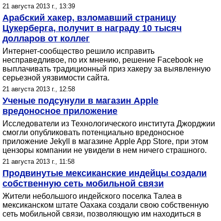
21 августа 2013 г., 13:39
Арабский хакер, взломавший страницу
Цукерберга, получит в награду 10 тысяч
долларов от коллег
Интернет-сообщество решило исправить
несправедливое, по их мнению, решение Facebook не
выплачивать традиционный приз хакеру за выявленную
серьезной уязвимости сайта.
21 августа 2013 г., 12:58
Ученые подсунули в магазин Apple
вредоносное приложение
Исследователи из Технологического института Джорджии
смогли опубликовать потенциально вредоносное
приложение Jekyll в магазине Apple App Store, при этом
цензоры компании не увидели в нем ничего страшного.
21 августа 2013 г., 11:58
Продвинутые мексиканские индейцы создали
собственную сеть мобильной связи
Жители небольшого индейского поселка Талеа в
мексиканском штате Оахака создали свою собственную
сеть мобильной связи, позволяющую им находиться в