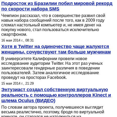
Подросток из Бразилии побил мировой рекорд
по скорости набора SMS
Чемпион рассказал, что в совершенстве развил свой
навык набора сообщений после того, как в 2009 году
сломал настольный компьютер и, не имея денег на
покупку нового, стал пользоваться исключительно
смартфоном.
16 мая 2014 г., 08:31
Хотя в Twitter на одиночество чаще жалуются
женщины, сочувствуют там больше мужчинам
В университете Калифорнии провели новое
исследование аудитории Twitter. На этот раз ученых
заинтересовали гендерные различия в поведении
пользователей. Затем аналогичное исследование
проведут на просторах Facebook.
15 мая 2014 г., 21:29
Энтузиаст создал собственную виртуальную
реальность с помощью контроллеров Kinect и
шлема Oculus (ВИДЕО)
По словам автора проекта, получившееся выглядит
весьма реалистично, поэтому, бродя по виртуальной
комнате, он старался не натолкнуться на