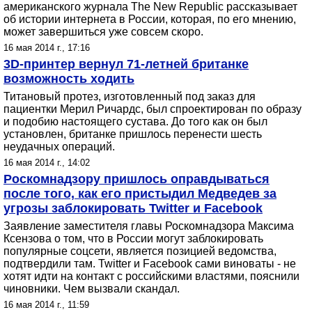
американского журнала The New Republic рассказывает
об истории интернета в России, которая, по его мнению,
может завершиться уже совсем скоро.
16 мая 2014 г., 17:16
3D-принтер вернул 71-летней британке
возможность ходить
Титановый протез, изготовленный под заказ для
пациентки Мерил Ричардс, был спроектирован по образу
и подобию настоящего сустава. До того как он был
установлен, британке пришлось перенести шесть
неудачных операций.
16 мая 2014 г., 14:02
Роскомнадзору пришлось оправдываться
после того, как его пристыдил Медведев за
угрозы заблокировать Twitter и Facebook
Заявление заместителя главы Роскомнадзора Максима
Ксензова о том, что в России могут заблокировать
популярные соцсети, является позицией ведомства,
подтвердили там. Twitter и Facebook сами виноваты - не
хотят идти на контакт с российскими властями, пояснили
чиновники. Чем вызвали скандал.
16 мая 2014 г., 11:59