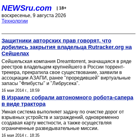
NEWSru.com
| 18+
воскресенье, 9 августа 2026
Технологии
Защитники авторских прав говорят, что
добились закрытия владельца Rutracker.org на
Сейшелах
Сейшельская компания Dreamtorrent, значащаяся в ряде
реестров владельцем крупнейшего в России торрент-
трекера, прекратила свое существование, заявили в
ассоциации АЗАПИ, ранее "проредившей" виртуальные
запасы "Флибусты" и "Либрусека".
16 мая 2014 г., 18:59
В Израиле собрали автономного робота-сапера
в виде трактора
Умная система выполняет задачу по очистке дорог от
взрывных устройств и заграждений, одновременно
создавая карту местности, а также осуществляя
ограниченные разведывательные миссии.
16 мая 2014 г., 18:35