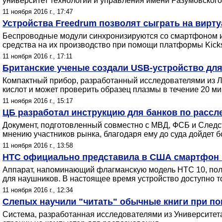
университет технологий и управления имени Разумовского
11 ноября 2016 г., 17:47
Устройства Freedrum позволят сыграть на вирт
Беспроводные модули синхронизируются со смартфоном и 
средства на их производство при помощи платформы Kickst
11 ноября 2016 г., 17:11
Британские ученые создали USB-устройство дл
Компактный прибор, разработанный исследователями из Л
кислот и может проверить образец плазмы в течение 20 ми
11 ноября 2016 г., 15:17
ЦБ разработал инструкцию для банков по рассл
Документ, подготовленный совместно с МВД, ФСБ и Следс
мнению участников рынка, благодаря ему до суда дойдет
11 ноября 2016 г., 13:58
HTC официально представила в США смартфон 
Аппарат, напоминающий флагманскую модель HTC 10, полу
для наушников. В настоящее время устройство доступно 
11 ноября 2016 г., 12:34
Слепых научили "читать" обычные книги при п
Система, разработанная исследователями из Университета