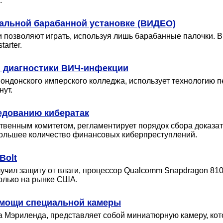
.
уальной барабанной установке (ВИДЕО)
позволяют играть, используя лишь барабанные палочки. В
arter.
я диагностики ВИЧ-инфекции
ондонского имперского колледжа, использует технологию 
нут.
едованию кибератак
твенным комитетом, регламентирует порядок сбора доказат
 большее количество финансовых киберпреступлений.
Bolt
чил защиту от влаги, процессор Qualcomm Snapdragon 810
только на рынке США.
омощи специальной камеры
 Мэриленда, представляет собой миниатюрную камеру, кот