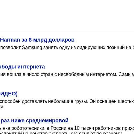
Harman за 8 млрд долларов
а позволит Samsung занять одну из лидирующих позиций н
ободы интернета
сия вошла в число стран с несвободным интернетом. Самы
ВИДЕО)
, способен доставлять небольшие грузы. Он оснащен шесть
и.
0 раз ниже среднемировой
ка робототехники, в России на 10 тысяч работников прихо
едприятий на роботов эксперты объясняют по-разному.