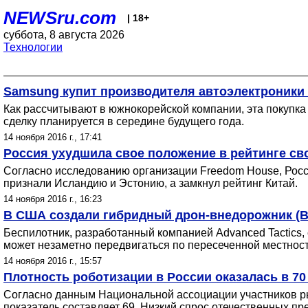
NEWSru.com
| 18+
суббота, 8 августа 2026
Технологии
Samsung купит производителя автоэлектроники 
Как рассчитывают в южнокорейской компании, эта покупк
сделку планируется в середине будущего года.
14 ноября 2016 г., 17:41
Россия ухудшила свое положение в рейтинге св
Согласно исследованию организации Freedom House, Рос
признали Исландию и Эстонию, а замкнул рейтинг Китай.
14 ноября 2016 г., 16:23
В США создали гибридный дрон-внедорожник (
Беспилотник, разработанный компанией Advanced Tactics
может незаметно передвигаться по пересеченной местност
14 ноября 2016 г., 15:57
Плотность роботизации в России оказалась в 7
Согласно данным Национальной ассоциации участников рын
показатель составляет 69. Низкий спрос отечественных пр