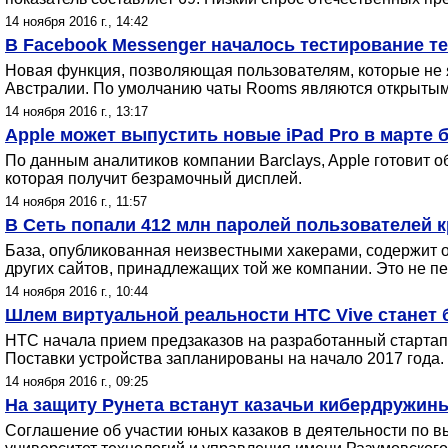
14 ноября 2016 г., 14:42
В Facebook Messenger началось тестирование т
Новая функция, позволяющая пользователям, которые не 
Австралии. По умолчанию чаты Rooms являются открытыми
14 ноября 2016 г., 13:17
Apple может выпустить новые iPad Pro в марте 
По данным аналитиков компании Barclays, Apple готовит о
которая получит безрамочный дисплей.
14 ноября 2016 г., 11:57
В Сеть попали 412 млн паролей пользователей 
База, опубликованная неизвестными хакерами, содержит о
других сайтов, принадлежащих той же компании. Это не п
14 ноября 2016 г., 10:44
Шлем виртуальной реальности HTC Vive станет
HTC начала прием предзаказов на разработанный стартап
Поставки устройства запланированы на начало 2017 года.
14 ноября 2016 г., 09:25
На защиту Рунета встанут казачьи кибердружин
Соглашение об участии юных казаков в деятельности по в