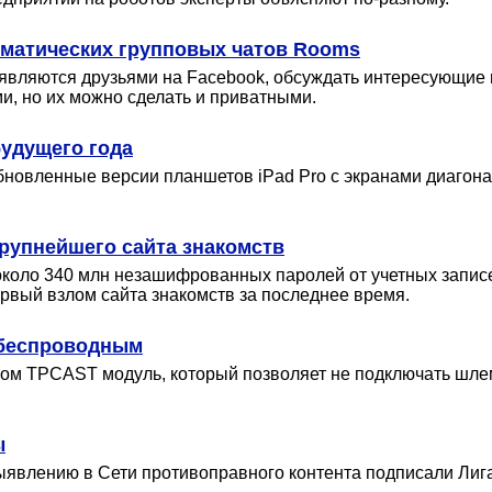
ематических групповых чатов Rooms
являются друзьями на Facebook, обсуждать интересующие и
, но их можно сделать и приватными.
будущего года
бновленные версии планшетов iPad Pro с экранами диагона
крупнейшего сайта знакомств
коло 340 млн незашифрованных паролей от учетных записей 
ервый взлом сайта знакомств за последнее время.
 беспроводным
ом TPCAST модуль, который позволяет не подключать шлем
ы
ыявлению в Сети противоправного контента подписали Лиг