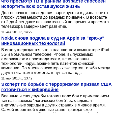
что просмотр ТВ в раннем возрасте способен
испортить всю оставшуюся жизнь
Долгосрочные последствия варьируются в диапазоне от
плохой успеваемости до вредных привычек. В возрасте
от 2 до 4 лет даже незначительный по времени просмотр
телевизора задерживает развитие.
11 мая 2010 г., 14:22
Nokia снова подала в суд на Apple за "кражу"
инновационных технологий
В иске утверждается, что в планшетном компьютере iPad
3G и мобильном телефоне iPhone, выпускаемых
американским производителем, использованы
технологии, нарушающие пять патентов финской
компании. По мнению некоторых экспертов, тяжба между
двумя гигантами может затянуться на годы.
11 мая 2010 г., 13:42
Эксперт по борьбе с терроризмом призвал США
готовиться к кибервойне
Военные и спецслужбы готовят поле боя с применением
так называемых "логических бомб", закладывая
виртуальные заряды в других странах в мирное время.
Самой вероятной мишенью станет гражданское