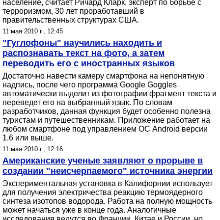
население, считает Ричард Кларк, эксперт по борьбе с
терроризмом, 30 лет проработавший в
правительственных структурах США.
11 мая 2010 г., 12:45
"Гуглофоны" научились находить и
распознавать текст на фото, а затем
переводить его с иностранных языков
Достаточно навести камеру смартфона на непонятную
надпись, после чего программа Google Goggles
автоматически выделит из фотографии фрагмент текста и
переведет его на выбранный язык. По словам
разработчиков, данная функция будет особенно полезна
туристам и путешественникам. Приложение работает на
любом смартфоне под управлением ОС Android версии
1.6 или выше.
11 мая 2010 г., 12:16
Американские ученые заявляют о прорыве в
создании "неисчерпаемого" источника энергии
Экспериментальная установка в Калифорнии использует
для получения электричества реакцию термоядерного
синтеза изотопов водорода. Работа на полную мощность
может начаться уже в конце года. Аналогичные
исследования ведутся во Франции, Китае и России, но