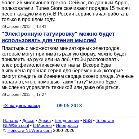
более 26 миллионов треков. Сейчас, по данным Apple,
пользователи iTunes Store скачивают порядка 15 тысяч
песен каждую минуту. В России сервис начал работать
только в прошлом году.
29 апреля 2013 г., 18:41
"Электронную татуировку" можно будет
использовать для чтения мыслей
Пластырь с множеством миниатюрных электродов,
которые могут принимать разную форму, можно будет
приклеить на руки или на лоб, чтобы распознавать
электрофизиологические сигналы. Вскоре будет
выпущена пробная серия для беременных, которые
смогут следить за биением сердца своего плода. Ученые
полагают, что с помощью таких "тату" можно будет
мысленно управлять техникой или даже общаться.
29 апреля 2013 г., 17:27
<< на день назад
09.05.2013
Начало
•
Досье
•
Архив
•
Ежедневник
•
RSS
•
Telegram
NEWSru.co.il
•
В Москве
•
Инопресса
©
Новости NEWSru.com
2000-2026