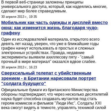
В первой веб-странице заложены принципы
универсального доступа, который, как надеялись многие,
сделают мир более справедливым.
30 апреля 2013 г., 19:35
Мобильник как часть одежды и дисплей вместо
окна: как изменится жизнь благодаря чудо-
графену
Один из исследователей материала, открытого всего
девять лет назад, уверен, что уже в ближайшие годы
графен начнут использовать в простых и сложных
электронных устройствах. Правда, недавние
эксперименты выявили ахиллесову пяту - "самый
прочный в мире материал" оказался вдвое слабее.
30 апреля 2013 г., 16:23
Сверхсильный телепат с убийственным
зрением - в Британии нарисовали портрет
"солдата будущего"
Официальные бумаги из британского Министерства
обороны подтверждают, что через несколько десятилетий
наука будет способна создавать мутантов под стать
героям комиксов и фильмов "Люди Икс". Солдаты XXI
века смогут видеть в темноте, управлять техникой силой