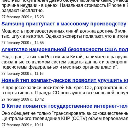
Местных покупателей давно балуют мобильниками, умеющи
причина неудачи - в ценах. Начальная стоимость iPhone в 
раздают бесплатно.
27 february 2009 г., 15:23
Samsung приступает к массовому производству 
Мощность производственных линий должна достичь 3 млн па
тыс. штук в квартал. Однако эксперты полагают, что в ито
27 february 2009 г., 14:55
Агентство национальной безопасности США пол
Ряд стран, таких как Россия или Китай, занимается разр
связанные со взломом систем защиты данных и электронн
подсистемы федеральных и местных органов власти".
27 february 2009 г., 11:16
Новый тип компакт-дисков позволит улучшить к
В процессе записи носителей Blu-spec CD, разработанных 
в портативных. Правда CD пользуются все меньшей популяр
27 february 2009 г., 10:42
В Китае появится государственное интернет-те
Оно обещает не только "транслировать высококачественн
Центрального телевидения КНР (CCTV) объем первоначаль
27 february 2009 г., 10:11