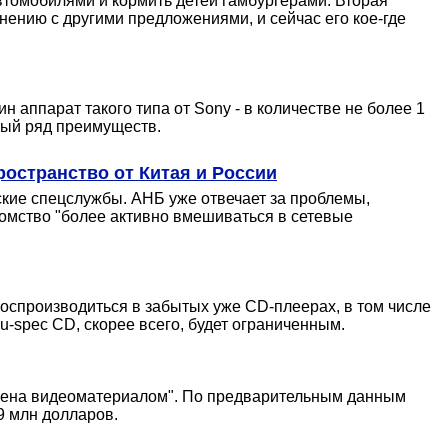
втомобилями и кормить детей гамбургерами. Вторая
внению с другими предложениями, и сейчас его кое-где
 аппарат такого типа от Sony - в количестве не более 1
елый ряд преимуществ.
остранство от Китая и России
ские спецслужбы. АНБ уже отвечает за проблемы,
омство "более активно вмешиваться в сетевые
воспроизводиться в забытых уже CD-плеерах, в том числе
u-spec CD, скорее всего, будет ограниченным.
обмена видеоматериалом". По предварительным данным
9 млн долларов.