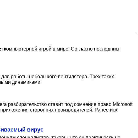
ния компьютерной игрой в мире. Согласно последним
 для работы небольшого вентилятора. Трех таких
ными динамиками.
ra разбирательство ставит под сомнение право Microsoft
я приложения сторонних производителей. Ранее иск
биваемый вирус
дениям специалистов, таковы, что он практически не