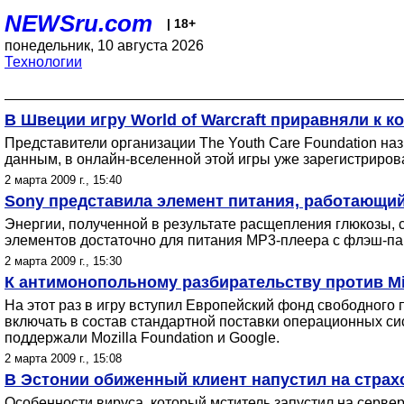
NEWSru.com
| 18+
понедельник, 10 августа 2026
Технологии
В Швеции игру World of Warcraft приравняли к к
Представители организации The Youth Care Foundation наз
данным, в онлайн-вселенной этой игры уже зарегистриров
2 марта 2009 г., 15:40
Sony представила элемент питания, работающий
Энергии, полученной в результате расщепления глюкозы, 
элементов достаточно для питания MP3-плеера с флэш-п
2 марта 2009 г., 15:30
К антимонопольному разбирательству против Mi
На этот раз в игру вступил Европейский фонд свободного
включать в состав стандартной поставки операционных сис
поддержали Mozilla Foundation и Google.
2 марта 2009 г., 15:08
В Эстонии обиженный клиент напустил на стра
Особенности вируса, который мститель запустил на сервер