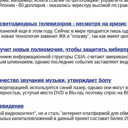
ми, например, искать ссылки по фотографии, управлять а
Японии - 60 долларов - оказалась чересчур высокой по сра
светодиодных телевизоров - несмотря на кризис
нелей еще в этом году. Сейчас в мире продается лишь один
ге новая технология заменит ЖК и "плазму", так как имеет ц
учит новые полномочия, чтобы защитить киберпр
ушением информационной структуры США, считают американ
ым шпионажем, однако последние события заставляют вед
ачество звучания музыки, утверждает Sony
корпорацией, используется синий лазер, однако они могут 
ностью, уступая место DVD и Blu-ray, поэтому спрос на Bl
левидение
ый видеоконтент", но и стать "интернет-платформой для 
ных капиталовложений в данный проект составит более 2