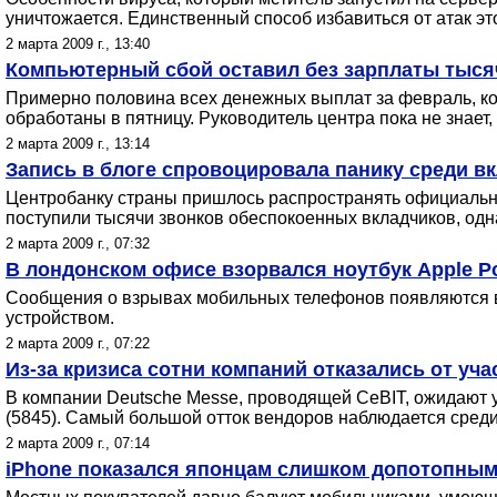
уничтожается. Единственный способ избавиться от атак это
2 марта 2009 г., 13:40
Компьютерный сбой оставил без зарплаты тыся
Примерно половина всех денежных выплат за февраль, кот
обработаны в пятницу. Руководитель центра пока не знает
2 марта 2009 г., 13:14
Запись в блоге спровоцировала панику среди вк
Центробанку страны пришлось распространять официальное
поступили тысячи звонков обеспокоенных вкладчиков, одн
2 марта 2009 г., 07:32
В лондонском офисе взорвался ноутбук Apple 
Сообщения о взрывах мобильных телефонов появляются в 
устройством.
2 марта 2009 г., 07:22
Из-за кризиса сотни компаний отказались от уч
В компании Deutsche Messe, проводящей CeBIT, ожидают уч
(5845). Cамый большой отток вендоров наблюдается среди
2 марта 2009 г., 07:14
iPhone показался японцам слишком допотопным