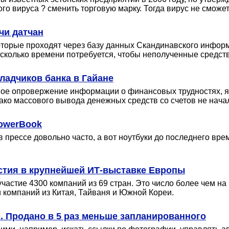
го вируса ? сменить торговую марку. Тогда вирус не сможет
чи датчан
орые проходят через базу данных Скандинавского информа
, сколько времени потребуется, чтобы неполученные средст
ладчиков банка в Гайане
 опровержение информации о финансовых трудностях, якобы
ако массового вывода денежных средств со счетов не нача
PowerBook
прессе довольно часто, а вот ноутбуки до последнего вр
астия в крупнейшей ИТ-выставке Европы
астие 4300 компаний из 69 стран. Это число более чем на 
 компаний из Китая, Тайваня и Южной Кореи.
. Продано в 5 раз меньше запланированного