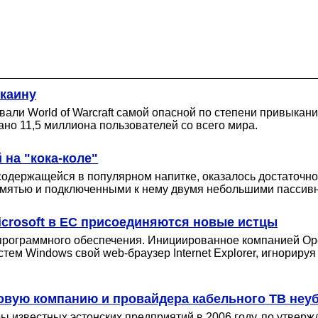
окаину
вали World of Warcraft самой опасной по степени привыка
ано 11,5 миллиона пользователей со всего мира.
 на "кока-коле"
содержащейся в популярном напитке, оказалось достаточно
амятью и подключенными к нему двумя небольшими пассив
crosoft в ЕС присоединяются новые истцы
 программного обеспечения. Инициированное компанией Ope
тем Windows свой web-браузер Internet Explorer, игнориру
ховую компанию и провайдера кабельного ТВ неу
ы известных эстонских предприятий в 2006 году, по утверж