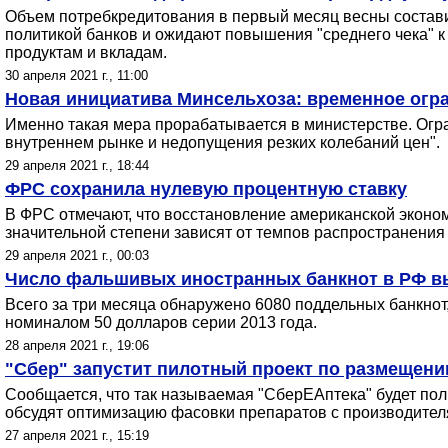
Объем потребкредитования в первый месяц весны составил
политикой банков и ожидают повышения "среднего чека" к
продуктам и вкладам.
30 апреля 2021 г., 11:00
Новая инициатива Минсельхоза: временное огра
Именно такая мера прорабатывается в министерстве. Огр
внутреннем рынке и недопущения резких колебаний цен".
29 апреля 2021 г., 18:44
ФРС сохранила нулевую процентную ставку
В ФРС отмечают, что восстановление американской эконом
значительной степени зависят от темпов распространения 
29 апреля 2021 г., 00:03
Число фальшивых иностранных банкнот в РФ вы
Всего за три месяца обнаружено 6080 поддельных банкно
номиналом 50 долларов серии 2013 года.
28 апреля 2021 г., 19:06
"Сбер" запустит пилотный проект по размещени
Сообщается, что так называемая "СберЕАптека" будет пол
обсудят оптимизацию фасовки препаратов с производител
27 апреля 2021 г., 15:19