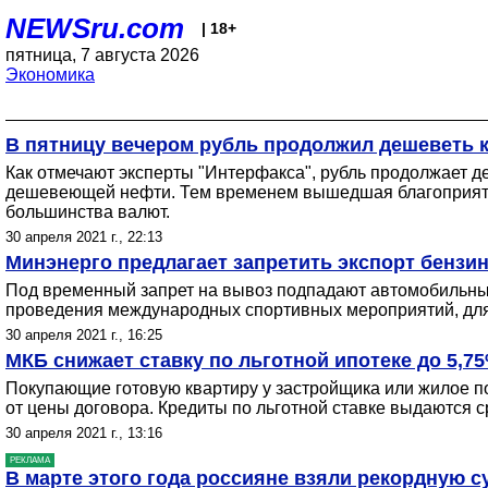
NEWSru.com
| 18+
пятница, 7 августа 2026
Экономика
В пятницу вечером рубль продолжил дешеветь к
Как отмечают эксперты "Интерфакса", рубль продолжает 
дешевеющей нефти. Тем временем вышедшая благоприятна
большинства валют.
30 апреля 2021 г., 22:13
Минэнерго предлагает запретить экспорт бензин
Под временный запрет на вывоз подпадают автомобильные 
проведения международных спортивных мероприятий, для
30 апреля 2021 г., 16:25
МКБ снижает ставку по льготной ипотеке до 5,7
Покупающие готовую квартиру у застройщика или жилое п
от цены договора. Кредиты по льготной ставке выдаются ср
30 апреля 2021 г., 13:16
РЕКЛАМА
В марте этого года россияне взяли рекордную 