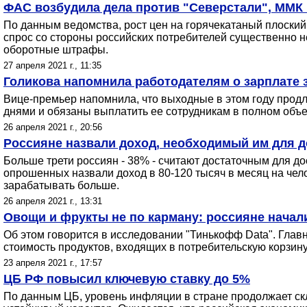
ФАС возбудила дела против "Северстали", ММК
По данным ведомства, рост цен на горячекатаный плоский
спрос со стороны российских потребителей существенно н
оборотные штрафы.
27 апреля 2021 г., 11:35
Голикова напомнила работодателям о зарплате з
Вице-премьер напомнила, что выходные в этом году продл
днями и обязаны выплатить ее сотрудникам в полном объе
26 апреля 2021 г., 20:56
Россияне назвали доход, необходимый им для д
Больше трети россиян - 38% - считают достаточным для д
опрошенных назвали доход в 80-120 тысяч в месяц на чело
зарабатывать больше.
26 апреля 2021 г., 13:31
Овощи и фрукты не по карману: россияне начал
Об этом говорится в исследовании "Тинькофф Data". Глав
стоимость продуктов, входящих в потребительскую корзи
23 апреля 2021 г., 17:57
ЦБ РФ повысил ключевую ставку до 5%
По данным ЦБ, уровень инфляции в стране продолжает ск