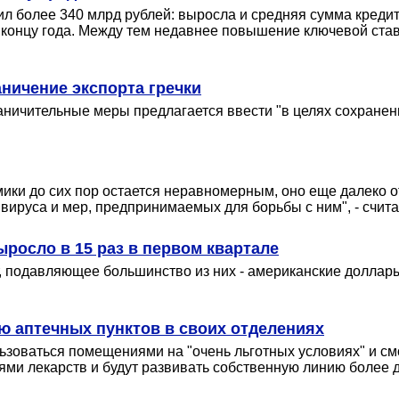
 более 340 млрд рублей: выросла и средняя сумма кредита
 концу года. Между тем недавнее повышение ключевой став
ничение экспорта гречки
аничительные меры предлагается ввести "в целях сохранен
ики до сих пор остается неравномерным, оно еще далеко о
вируса и мер, предпринимаемых для борьбы с ним", - счита
росло в 15 раз в первом квартале
т, подавляющее большинство из них - американские долла
ю аптечных пунктов в своих отделениях
ьзоваться помещениями на "очень льготных условиях" и смо
ями лекарств и будут развивать собственную линию более