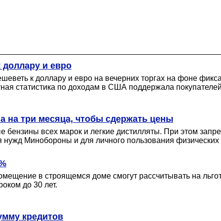
 доллару и евро
дешеветь к доллару и евро на вечерних торгах на фоне фи
я статистика по доходам в США поддержала покупателей
а на три месяца, чтобы сдержать цены
бензины всех марок и легкие дистилляты. При этом запре
 нужд Минобороны и для личного пользования физических 
5%
омещение в строящемся доме смогут рассчитывать на льгот
оком до 30 лет.
сумму кредитов