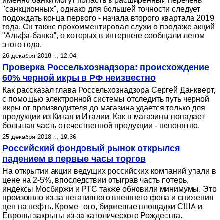
именно банки могут попасть в расширенный перечень
"санкционных", однако для большей точности следует
подождать конца первого - начала второго квартала 2019
года. Он также прокомментировал слухи о продаже акций
"Альфа-банка", о которых в интернете сообщали летом
этого года.
26 декабря 2018 г., 12:04
Проверка Россельхознадзора: происхождение
60% черной икры в РФ неизвестно
Как рассказал глава Россельхознадзора Сергей Данкверт,
с помощью электронной системы отследить путь черной
икры от производителя до магазина удается только для
продукции из Китая и Италии. Как в магазины попадает
большая часть отечественной продукции - непонятно.
25 декабря 2018 г., 19:36
Российский фондовый рынок открылся
падением в первые часы торгов
На открытии акции ведущих российских компаний упали в
цене на 2-5%, впоследствии отыграв часть потерь,
индексы Мосбиржи и РТС также обновили минимумы. Это
произошло из-за негативного внешнего фона и снижения
цен на нефть. Кроме того, биржевые площадки США и
Европы закрыты из-за католического Рождества.