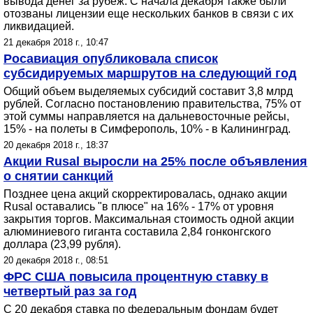
вывода денег за рубеж. С начала декабря также были
отозваны лицензии еще нескольких банков в связи с их
ликвидацией.
21 декабря 2018 г., 10:47
Росавиация опубликовала список
субсидируемых маршрутов на следующий год
Общий объем выделяемых субсидий составит 3,8 млрд
рублей. Согласно постановлению правительства, 75% от
этой суммы направляется на дальневосточные рейсы,
15% - на полеты в Симферополь, 10% - в Калининград.
20 декабря 2018 г., 18:37
Акции Rusal выросли на 25% после объявления
о снятии санкций
Позднее цена акций скорректировалась, однако акции
Rusal оставались "в плюсе" на 16% - 17% от уровня
закрытия торгов. Максимальная стоимость одной акции
алюминиевого гиганта составила 2,84 гонконгского
доллара (23,99 рубля).
20 декабря 2018 г., 08:51
ФРС США повысила процентную ставку в
четвертый раз за год
С 20 декабря ставка по федеральным фондам будет