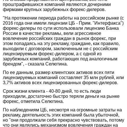
проштрафившихся компаний являются дочерними
фирмами крупных зарубежных форекс-дилеров.
"На протяжении периода работы на российском рынке (с
2016 года они имели лицензии ЦБ - Прим. "Интерфакса")
форекс-дилеры по сути использовали лицензию Банка
России в качестве рекламы, вели агрессивное
вовлечение российских граждан в рынок форекс, при
этом попадаясь на эту рекламу, граждане, как правило,
выходили с договором, заключенным не с российским
лицензируемым форекс-дилером, а с одной из
зарубежных компаний, работающих под аналогичным
брендом", - сказала Селютина.
По ее данным, размер клиентских активов всех пяти
лицензируемых компаний составляет 35 млн рублей, или
3,7% активов всех лицензированных форекс-дилеров.
Срок жизни клиента - 40-80 дней, то есть люди
приходили, достаточно быстро теряли деньги на рынке
форекс, отметила Селютина.
По наблюдениям ЦБ, несмотря на огромные затраты на
рекламу, деятельность этих компаний была убыточной,
но "они продолжали себя прекрасно чувствовать, потому
что они являлись механизмом вовлечения граждан на