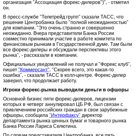
организация "Ассоциация форекс-дилеров")", - отметил
он.
В пресс-службе "Телетрейд групп" сказали ТАСС, что
решение Центробанка было "полной неожиданностью"
для компании. "Это очень странно и совершенно
неожиданно. Вчера представители Банка России
совместно принимали участие в работе комитета по
финансовым рынкам в Государственной думе. Там были
все форекс-дилеры и обсуждали перспективы этого
рынка", - рассказали в компании.
Официальных уведомлений не получал и "Форекс клуб",
пишет
"Коммерсант"
. "Скорее всего, это какая-то
ошибка", - сказали ТАСС в колл-центре. Форекс-дилер
заверил, что продолжает работу.
Игроки форекс-рынка выводили деньги в офшоры
Основной бизнес пяти форекс-дилеров, лицензии
которых в четверг аннулировал ЦБ РФ, был связан с
привлечением российских граждан в свои зарубежные
офшоры, сообщила
"Интерфаксу"
директор
департамента рынка ценных бумаг и товарного рынка
Банка России Лариса Селютина.
По словам представителя Центробанка, все пять