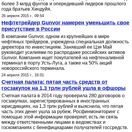
более 3 млрд фунтов и опередивший лидеров прошлого
года братьев Хиндуйя.
26 апреля 2015 г., 09:54
Нефтетрейдер Gunvor намерен уменьшить свое
присутствие в России
В компании Gunvor, одном из крупнейших в мире
нефтяных трейдеров, учреждена специальная должность
директора по инвестициям. Занявший ее Цзя Май
руководит усилиями по распродаже российских активов
Gunvor. Компания ищет покупателей на нефтеналивной
терминал в порту Усть-Луга, а также на 50% акций
новороссийского терминала.
24 апреля 2015 г., 16:01
Счетная палата: пятая часть средств от
госзакупок на 1,3 трлн рублей ушла в офшоры
Счетная палата в 2014 году проверила 280 договоров о
госзакупках, зарегистрированных в иностранных
юрисдикциях, на 1,3 трлн рублей и выяснила, что пятая
часть этих денег ушла за рубеж. Росфинмониторинг с
помощью этой информации проверяет, есть ли связь
между ответственными лицами в ведомствах и
госкомпаниях с бенефициарами получателей госсредств.