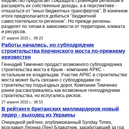
Ведомство предлагает сокращать субвенции регионам и
расширять их собственные доходы, а в перспективе -
отказаться от "иных бюджетных трансфертов". В конечном
итоге предполагается добиться "бюджетной
самостоятельности регионов". Но прежде регионы
разделят по типам в зависимости от территории, климата
и ресурсов.
27 апреля 2015 г., 09:23
Работы начались, но субподрядчик
строительства Керченского моста по-прежнему
неизвестен
Геннадий Тимченко продаст возможного субподрядчика
строительства моста в Крым - компанию АРКС -
остальным ее владельцам. Участие АРКС в строительстве
моста может быть связано с субподрядами по
строительству подъездных дорог. Компании Тимченко
ранее рассматривались как возможные генподрядчики
строительства, но испугались рисков.
27 апреля 2015 г., 08:53
В рейтинге британских миллиардеров новый
лидер - выходец из Украины
Очередной рейтинг, опубликованный Synday Times,
возглавил Леонид (Лен) Блаватник, заработавший за год