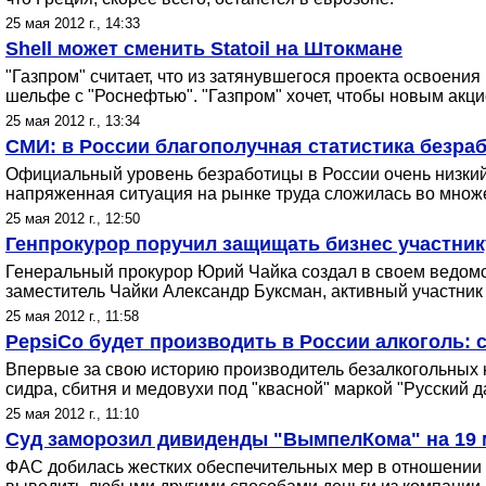
25 мая 2012 г., 14:33
Shell может сменить Statoil на Штокмане
"Газпром" считает, что из затянувшегося проекта освоени
шельфе с "Роснефтью". "Газпром" хочет, чтобы новым акци
25 мая 2012 г., 13:34
СМИ: в России благополучная статистика безра
Официальный уровень безработицы в России очень низкий 
напряженная ситуация на рынке труда сложилась во множе
25 мая 2012 г., 12:50
Генпрокурор поручил защищать бизнес участни
Генеральный прокурор Юрий Чайка создал в своем ведомс
заместитель Чайки Александр Буксман, активный участни
25 мая 2012 г., 11:58
PepsiCo будет производить в России алкоголь: 
Впервые за свою историю производитель безалкогольных н
сидра, сбитня и медовухи под "квасной" маркой "Русский д
25 мая 2012 г., 11:10
Суд заморозил дивиденды "ВымпелКома" на 19 
ФАС добилась жестких обеспечительных мер в отношении 