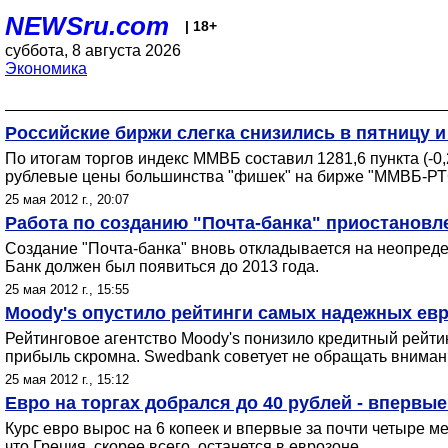
NEWSru.com
| 18+
суббота, 8 августа 2026
Экономика
Российские биржи слегка снизились в пятницу 
По итогам торгов индекс ММВБ составил 1281,6 пункта (-0,
рублевые цены большинства "фишек" на бирже "ММВБ-РТС
25 мая 2012 г., 20:07
Работа по созданию "Почта-банка" приостановл
Создание "Почта-банка" вновь откладывается на неопред
Банк должен был появиться до 2013 года.
25 мая 2012 г., 15:55
Moody's опустило рейтинги самых надежных евр
Рейтинговое агентство Moody's понизило кредитный рейти
прибыль скромна. Swedbank советует не обращать внимани
25 мая 2012 г., 15:12
Евро на торгах добрался до 40 рублей - впервые
Курс евро вырос на 6 копеек и впервые за почти четыре мес
что Греция, скорее всего, останется в еврозоне.