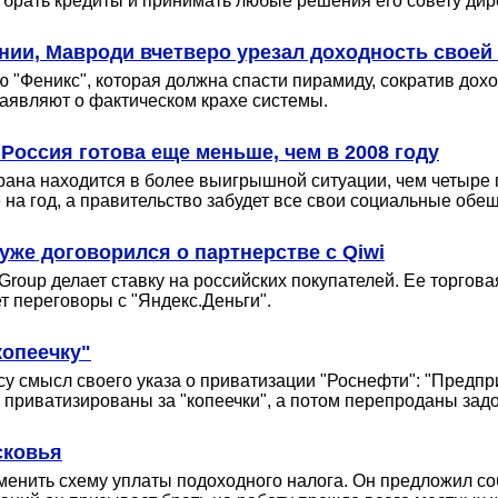
 брать кредиты и принимать любые решения его совету дир
нии, Мавроди вчетверо урезал доходность свое
"Феникс", которая должна спасти пирамиду, сократив дохо
заявляют о фактическом крахе системы.
Россия готова еще меньше, чем в 2008 году
трана находится в более выигрышной ситуации, чем четыре 
на год, а правительство забудет все свои социальные обе
уже договорился о партнерстве с Qiwi
Group делает ставку на российских покупателей. Ее торгова
т переговоры с "Яндекс.Деньги".
копеечку"
у смысл своего указа о приватизации "Роснефти": "Предпр
 приватизированы за "копеечки", а потом перепроданы задо
сковья
енить схему уплаты подоходного налога. Он предложил соб