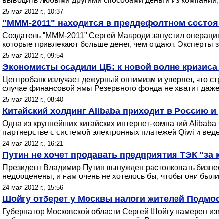
выводить любыми другими способами деньги из компании,
25 мая 2012 г., 10:37
"МММ-2011" находится в преддефолтном состоя
Создатель "МММ-2011" Сергей Мавроди запустил операцию 
которые привлекают больше денег, чем отдают. Эксперты 
25 мая 2012 г., 09:54
Экономисты осадили ЦБ: к новой волне кризиса 
Центробанк излучает дежурный оптимизм и уверяет, что с
случае финансовой ямы Резервного фонда не хватит даже 
25 мая 2012 г., 08:40
Китайский холдинг Alibaba приходит в Россию и 
Одна из крупнейших китайских интернет-компаний Alibaba 
партнерстве с системой электронных платежей Qiwi и веде
24 мая 2012 г., 16:21
Путин не хочет продавать предприятия ТЭК "за 
Президент Владимир Путин вынужден растолковать бизнес
недооценены, и нам очень не хотелось бы, чтобы они были
24 мая 2012 г., 15:56
Шойгу отберет у Москвы налоги жителей Подмо
Губернатор Московской области Сергей Шойгу намерен изм