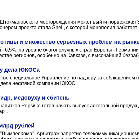
я Штокмановского месторождения может выйти норвежская St
онером проекта стала Shell, с которой монополия работает
ботицы и множество серьезных проблем на рынке
- 6,5%, на уровне благополучных стран Европы - Германии,
стве регионов, особенно на Кавказе, с высочайшей безраб
ку дела ЮКОСа
тве специальное Управление по надзору за соблюдением п
к дела нефтяной компании ЮКОС.
сидр, медовуху и сбитень
апитков PepsiCo готов начать выпуск алкогольной продукц
ар".
млрд рублей
"ВымпелКома". Арбитраж запретил телекоммуникационному 