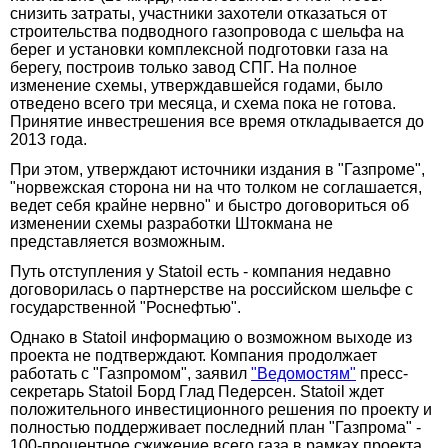
снизить затраты, участники захотели отказаться от
строительства подводного газопровода с шельфа на
берег и установки комплексной подготовки газа на
берегу, построив только завод СПГ. На полное
изменение схемы, утверждавшейся годами, было
отведено всего три месяца, и схема пока не готова.
Принятие инвестрешения все время откладывается до
2013 года.
При этом, утверждают источники издания в "Газпроме",
"норвежская сторона ни на что толком не соглашается,
ведет себя крайне нервно" и быстро договориться об
изменении схемы разработки Штокмана не
представляется возможным.
Путь отступления у Statoil есть - компания недавно
договорилась о партнерстве на российском шельфе с
государственной "Роснефтью".
Однако в Statoil информацию о возможном выходе из
проекта не подтверждают. Компания продолжает
работать с "Газпромом", заявил
"Ведомостям"
пресс-
секретарь Statoil Борд Глад Педерсен. Statoil ждет
положительного инвестиционного решения по проекту и
полностью поддерживает последний план "Газпрома" -
100-процентное сжижение всего газа в рамках проекта,