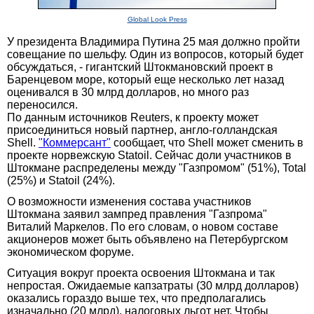
Global Look Press
У президента Владимира Путина 25 мая должно пройти
совещание по шельфу. Один из вопросов, который будет
обсуждаться, - гигантский Штокмановский проект в
Баренцевом море, который еще несколько лет назад
оценивался в 30 млрд долларов, но много раз
переносился.
По данным источников Reuters, к проекту может
присоединиться новый партнер, англо-голландская
Shell.
"Коммерсант"
сообщает, что Shell может сменить в
проекте норвежскую Statoil. Сейчас доли участников в
Штокмане распределены между "Газпромом" (51%), Total
(25%) и Statoil (24%).
О возможности изменения состава участников
Штокмана заявил зампред правления "Газпрома"
Виталий Маркелов. По его словам, о новом составе
акционеров может быть объявлено на Петербургском
экономическом форуме.
Ситуация вокруг проекта освоения Штокмана и так
непростая. Ожидаемые капзатраты (30 млрд долларов)
оказались гораздо выше тех, что предполагались
изначально (20 млрд), налоговых льгот нет. Чтобы