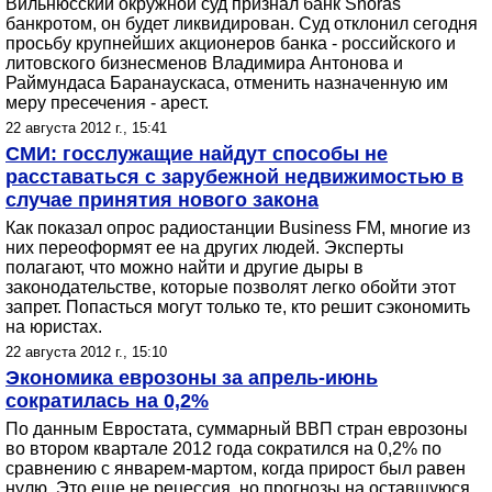
Вильнюсский окружной суд признал банк Snoras
банкротом, он будет ликвидирован. Суд отклонил сегодня
просьбу крупнейших акционеров банка - российского и
литовского бизнесменов Владимира Антонова и
Раймундаса Баранаускаса, отменить назначенную им
меру пресечения - арест.
22 августа 2012 г., 15:41
СМИ: госслужащие найдут способы не
расставаться с зарубежной недвижимостью в
случае принятия нового закона
Как показал опрос радиостанции Business FM, многие из
них переоформят ее на других людей. Эксперты
полагают, что можно найти и другие дыры в
законодательстве, которые позволят легко обойти этот
запрет. Попасться могут только те, кто решит сэкономить
на юристах.
22 августа 2012 г., 15:10
Экономика еврозоны за апрель-июнь
сократилась на 0,2%
По данным Евростата, суммарный ВВП стран еврозоны
во втором квартале 2012 года сократился на 0,2% по
сравнению с январем-мартом, когда прирост был равен
нулю. Это еще не рецессия, но прогнозы на оставшуюся