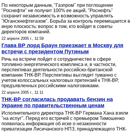
По некоторым данным, "Газпром" при поглощении
"Роснефти" не получит 100% ее акций, "Роснефть"
сохранит независимость и возможность управлять
"Юганскнефтегазом". Борьба за контроль перемещается в
иную плоскость: вопрос в том, кто войдет в советы
директоров компаний.
22 апреля 2005 г., 11:59
Глава ВР лорд Браун приезжает в Москву для
встречи с президентом Путиным
Речь на встрече пойдет о сотрудничестве в сфере
топливно-энергетического комплекса и, в частности,
перспективах деятельности российско-британской
компании ТНК-ВР. Перспективы выглядят туманно с
учетом колоссальных налоговых претензий к ТНК-ВР,
предъявленных российскими налоговиками.
22 апреля 2005 г., 11:11
ТНК-BP согласилась продавать бензин на
Украине по правительственным ценам
Исполнительного директора ТНК-ВР Германа Хана взяли
"на испуг". Перед его встречей с премьером Тимошенко
появилась информация об иске о незаконности
приватизации Лисичанского НПЗ, принадлежащего ТНК-