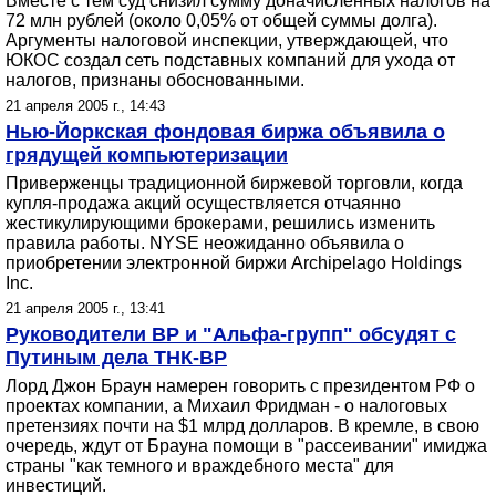
Вместе с тем суд снизил сумму доначисленных налогов на
72 млн рублей (около 0,05% от общей суммы долга).
Аргументы налоговой инспекции, утверждающей, что
ЮКОС создал сеть подставных компаний для ухода от
налогов, признаны обоснованными.
21 апреля 2005 г., 14:43
Нью-Йоркская фондовая биржа объявила о
грядущей компьютеризации
Приверженцы традиционной биржевой торговли, когда
купля-продажа акций осуществляется отчаянно
жестикулирующими брокерами, решились изменить
правила работы. NYSE неожиданно объявила о
приобретении электронной биржи Archipelago Holdings
Inc.
21 апреля 2005 г., 13:41
Руководители ВР и "Альфа-групп" обсудят с
Путиным дела ТНК-BP
Лорд Джон Браун намерен говорить с президентом РФ о
проектах компании, а Михаил Фридман - о налоговых
претензиях почти на $1 млрд долларов. В кремле, в свою
очередь, ждут от Брауна помощи в "рассеивании" имиджа
страны "как темного и враждебного места" для
инвестиций.