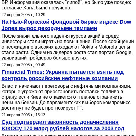
ВР. Информация оказалась "липой", но было уже поздно:
согласие Хана было получено.
22 апреля 2005 г., 10:29
На Нью-Йоркской фондовой бирже индекс Dow
Jones вырос рекордными темпами
После значительного падения курсов акций в среду,
инвесторы стали играть на повышение. После сообщений
о неожиданно высоких доходах от Nokia и Motorola цены
стали расти. Одним из лидеров роста стал портал Google,
удививший трейдеров больше других.
22 апреля 2005 г., 09:49
Financial Times: Украина пытается взять под
контроль российские нефтяные компании
Власти начинают переговоры с нефтяными компаниями,
которые угрожают приостановить поставки топлива в
страну, если Киев не откажется от планов ограничить
цены на бензин. До парламентских выборов компромисс
достигнут не будет, прогнозирует FT.
21 апреля 2005 г., 15:13
Суд подтвердил законность доначисления
ЮКОСу 170 млрд рублей налогов за 2003 год