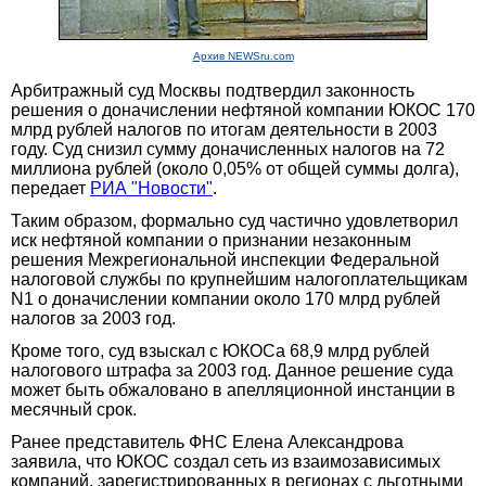
Архив NEWSru.com
Арбитражный суд Москвы подтвердил законность
решения о доначислении нефтяной компании ЮКОС 170
млрд рублей налогов по итогам деятельности в 2003
году. Суд снизил сумму доначисленных налогов на 72
миллиона рублей (около 0,05% от общей суммы долга),
передает
РИА "Новости"
.
Таким образом, формально суд частично удовлетворил
иск нефтяной компании о признании незаконным
решения Межрегиональной инспекции Федеральной
налоговой службы по крупнейшим налогоплательщикам
N1 о доначислении компании около 170 млрд рублей
налогов за 2003 год.
Кроме того, суд взыскал с ЮКОСа 68,9 млрд рублей
налогового штрафа за 2003 год. Данное решение суда
может быть обжаловано в апелляционной инстанции в
месячный срок.
Ранее представитель ФНС Елена Александрова
заявила, что ЮКОС создал сеть из взаимозависимых
компаний, зарегистрированных в регионах с льготными