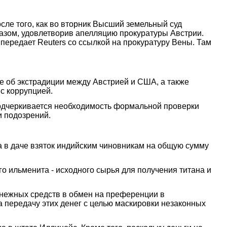
ле того, как во вторник Высший земельный суд
азом, удовлетворив апелляцию прокуратуры Австрии.
передает Reuters со ссылкой на прокуратуру Вены. Там
е об экстрадиции между Австрией и США, а также
с коррупцией.
 подчеркивается необходимость формальной проверки
и подозрений.
а в даче взяток индийским чиновникам на общую сумму
о ильменита - исходного сырья для получения титана и
нежных средств в обмен на преференции в
 передачу этих денег с целью маскировки незаконных