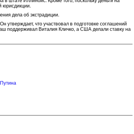
 в штате Иллинойс. Кроме того, поскольку деньги на
й юрисдикции.
ения дела об экстрадиции.
 утверждает, что участвовал в подготовке соглашений
таш поддерживал Виталия Кличко, а США делали ставку на
 Путина