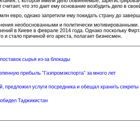
пания, с которой имели дело обвиняемые, зарегистрирована
считает, что это дает ему основание возбудить дело в свое
 млн евро, однако запретили ему покидать страну до заверш
ения необоснованными и политически мотивированными. Он
ений в Киеве в феврале 2014 года. Однако поскольку Фир
 и стало причиной его ареста, полагает бизнесмен.
поставок сырья из-за блокады
ленную прибыль "Газпромэкспорта" за много лет
, предложил услуги посредника и обещал хранить секреты
 обидел Таджикистан