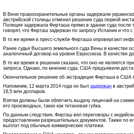
В Вене правоохранительные органы задержали украинског
австрийской столицы отменил решение суда первой инста
Полиция задержала Фирташа прямо в здании суда после то
говорят, что Фирташ задержан по запросу Испании и что 
В то же время в пресс-службе Фирташа опровергают инф
Ранее судья Высшего земельного суда Вены в качестве о
аналогичный договор на уровне Евросоюза. В качестве д
В то же время в решении сказано, что оно не является п
запроса. Однако, по мнению суда, США предъявили доста
Окончательное решение об экстрадиции Фирташа в США б
Напомним, 12 марта 2014 года он был
задержан
в австрий
18,5 млн долларов.
Взятки должны были облегчить выдачу лицензий на совме
его производных, таких как титановая губка.
По данным следствия, Фирташ вел переговоры с индийск
предоставлении разрешительных документов. Также по ег
выплат под обычные коммерческие платежи.