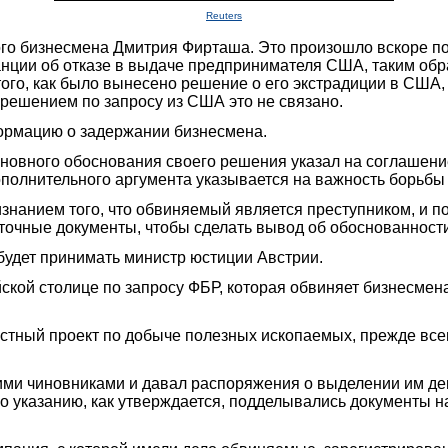
Reuters
о бизнесмена Дмитрия Фирташа. Это произошло вскоре пос
нции об отказе в выдаче предпринимателя США, таким обр
го, как было вынесено решение о его экстрадиции в США, 
с решением по запросу из США это не связано.
ормацию о задержании бизнесмена.
сновного обоснования своего решения указал на соглашени
ополнительного аргумента указывается на важность борьбы 
ризнанием того, что обвиняемый является преступником, и
точные документы, чтобы сделать вывод об обоснованност
удет принимать министр юстиции Австрии.
ской столице по запросу ФБР, которая обвиняет бизнесмен
стный проект по добыче полезных ископаемых, прежде всег
ими чиновниками и давал распоряжения о выделении им де
о указанию, как утверждается, подделывались документы на