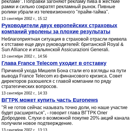
рекламе". Поправки загоняют рекламу пива в жесткие
рамки и сильно сократят рекламный рынок. Пивные
ролики убрали из телевизионного "прайм-тайма".
13 сентября 2002 г., 15:12
Руководители двух европейских страховых
компаний уволены за плохие результаты
Неблагоприятная ситуация в страховой отрасли привела
к отставке еще двух руководителей: британской Royal &
Sun Alliance и итальянской Assicurazioni Generali.
13 сентября 2002 г., 14:56
Глава France Telecom уходит в отставку
Причиной ухода Мишеля Бона стали его взгляды на пути
вывода France Telecom из финансового кризиса. Совет
директоров разошелся с главой компании по ряду
стратегических вопросов.
13 сентября 2002 г., 14:33
ВГТРК может купить часть Euronews
"Я не готов сейчас называть точно доли, но наше участие
будет расширяться", - говорит глава ВГТРК Олег
Добродеев. Слухи о возможной покупке 20% акций канала
получили новое подтверждение.
13 сентября 2002 г., 13:13