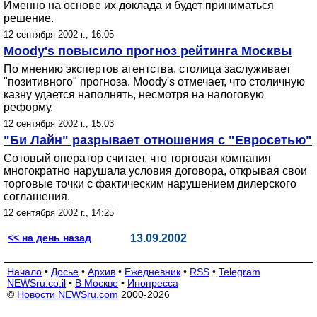
Именно на основе их доклада и будет приниматься
решение.
12 сентября 2002 г., 16:05
Moody's повысило прогноз рейтинга Москвы
По мнению экспертов агентства, столица заслуживает
"позитивного" прогноза. Moody's отмечает, что столичную
казну удается наполнять, несмотря на налоговую
реформу.
12 сентября 2002 г., 15:03
"Би Лайн" разрывает отношения с "Евросетью"
Сотовый оператор считает, что торговая компания
многократно нарушала условия договора, открывая свои
торговые точки с фактическим нарушением дилерского
соглашения.
12 сентября 2002 г., 14:25
<< на день назад
13.09.2002
Начало
•
Досье
•
Архив
•
Ежедневник
•
RSS
•
Telegram
NEWSru.co.il
•
В Москве
•
Инопресса
©
Новости NEWSru.com
2000-2026