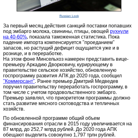
Russian Look
За первый месяц действия санкций поставки попавших
под эмбарго молока, свинины, птицы, овощей
рухнули
на 40-60%
, показала таможенная статистика. Пока
падение импорта компенсируется "проеданием"
запасов, но растущий дефицит ощущается уже и в
рознице, и в переработке.
На этом фоне Минсельхоз намерен представить вице-
премьеру Аркадию Дворковичу, курирующему в
правительстве сельское хозяйство, обновленную
госпрограмму развития АПК до 2020 года, сообщил
"Коммерсант"
. Ранее премьер Дмитрий Медведев
поручил правительству переработать госпрограмму, в
том числе с учетом продовольственного эмбарго.
Премьер заявлял, что приоритетом программы должно
стать развитие мясного скотоводства и тепличных
хозяйств.
По обновленной программе общий объем
финансирования отрасли в 2015 году увеличивается на
87 млрд, до 252,7 млрд рублей. До 2020 года АПК
обещают выделить совокупно 1,797 трлн рублей.