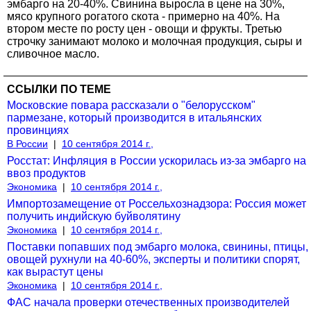
эмбарго на 20-40%. Свинина выросла в цене на 30%,
мясо крупного рогатого скота - примерно на 40%. На
втором месте по росту цен - овощи и фрукты. Третью
строчку занимают молоко и молочная продукция, сыры и
сливочное масло.
ССЫЛКИ ПО ТЕМЕ
Московские повара рассказали о "белорусском"
пармезане, который производится в итальянских
провинциях
В России
|
10 сентября 2014 г.,
Росстат: Инфляция в России ускорилась из-за эмбарго на
ввоз продуктов
Экономика
|
10 сентября 2014 г.,
Импортозамещение от Россельхознадзора: Россия может
получить индийскую буйволятину
Экономика
|
10 сентября 2014 г.,
Поставки попавших под эмбарго молока, свинины, птицы,
овощей рухнули на 40-60%, эксперты и политики спорят,
как вырастут цены
Экономика
|
10 сентября 2014 г.,
ФАС начала проверки отечественных производителей