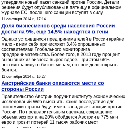
утвердили новый пакет санкций против России. Детали
решения будут опубликованы в пятницу в официальном
журнале ЕС, после чего санкции вступят в силу.
11 сентября 2014 г., 17:14
Доля бизнесменов среди населения России
достигла 9%, еще 14,5% находятся в тени
Однако устоявшихся предпринимателей в России крайне
мало - к ним себя причисляют 3,4% опрошенных
составителями Глобального мониторинга
предпринимательства. Более того, в 2013 году процент
выбывших из бизнеса вырос вдвое. При этом 68%
россиян завидуют бизнесменам, но свое дело открыть
боятся.
11 сентября 2014 г., 16:27
Австрийские банки опасаются мести со
стороны России
Правительство Австрии поручит институту экономических
исследований Wifo выяснить, какие последствия для
экономики страны будут иметь западные санкции против
России. По предварительным оценкам, сокращение
объема экспорта на 20% обойдется Австрии в 775 млн
евро и грозит потерей 11 тысяч рабочих мест.