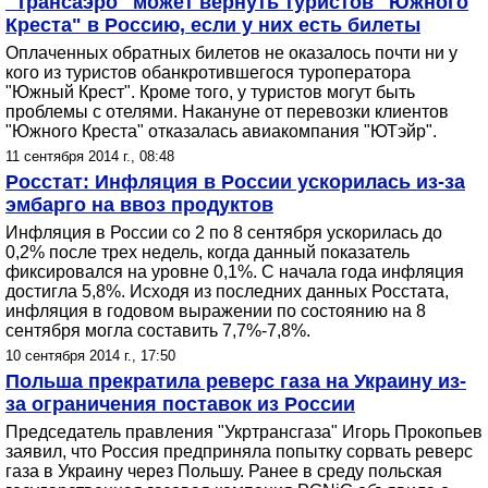
"Трансаэро" может вернуть туристов "Южного
Креста" в Россию, если у них есть билеты
Оплаченных обратных билетов не оказалось почти ни у
кого из туристов обанкротившегося туроператора
"Южный Крест". Кроме того, у туристов могут быть
проблемы с отелями. Накануне от перевозки клиентов
"Южного Креста" отказалась авиакомпания "ЮТэйр".
11 сентября 2014 г., 08:48
Росстат: Инфляция в России ускорилась из-за
эмбарго на ввоз продуктов
Инфляция в России со 2 по 8 сентября ускорилась до
0,2% после трех недель, когда данный показатель
фиксировался на уровне 0,1%. С начала года инфляция
достигла 5,8%. Исходя из последних данных Росстата,
инфляция в годовом выражении по состоянию на 8
сентября могла составить 7,7%-7,8%.
10 сентября 2014 г., 17:50
Польша прекратила реверс газа на Украину из-
за ограничения поставок из России
Председатель правления "Укртрансгаза" Игорь Прокопьев
заявил, что Россия предприняла попытку сорвать реверс
газа в Украину через Польшу. Ранее в среду польская