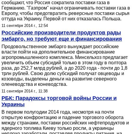
сообщают, что Россия сократила поставки газа в
Германию. "Газпром" начал ограничивать поставки газа в
Европу, чтобы предотвратить реверсные поставки сырья
оттуда на Украину. Первой от них отказалась Польша.
11 сентября 2014 г., 12:54
Российские производители продуктов рады
эмбарго, но требуют еще и финансирования
Продовольственное эмбарго вынуждает российские
власти пойти на дополнительное финансирование
агропромышленного комплекса. Минсельхоз предлагает
увеличить объем субсидий только в этом году в полтора
раза, до 252,7 млрд рублей, а до 2020 года - почти до 1,8
трлн рублей. Свою долю субсидий получат овцеводы и
козоводы, выделены деньги на развитие северного
оленеводства и коневодства.
11 сентября 2014 г., 11:38
РБК: Парадоксы торговой войны России и
Украины
В первом полугодии 2014 года, несмотря на почти
открытую конфронтацию и падение торгового оборота
между странами, поставки российских нефтепродуктов и
ядерного топлива Киеву только росли, а украинцы
неплохо заработали, поставляя продукты питания, на