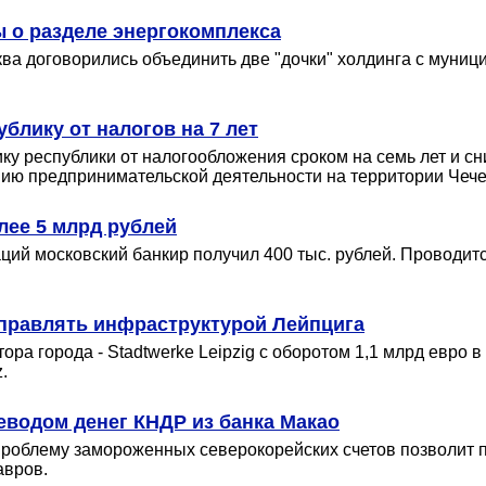
 о разделе энергокомплекса
ва договорились объединить две "дочки" холдинга с муниц
блику от налогов на 7 лет
у республики от налогообложения сроком на семь лет и сн
ию предпринимательской деятельности на территории Чечен
лее 5 млрд рублей
аций московский банкир получил 400 тыс. рублей. Проводи
управлять инфраструктурой Лейпцига
ра города - Stadtwerke Leipzig с оборотом 1,1 млрд евро 
.
еводом денег КНДР из банка Макао
облему замороженных северокорейских счетов позволит п
авров.