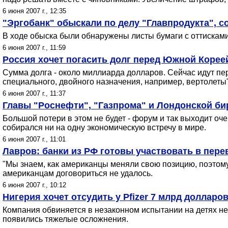
6 июня 2007 г., 12:35
"Эргобанк" обыскали по делу "Главпродукта", 
В ходе обыска были обнаружены листы бумаги с оттискам
6 июня 2007 г., 11:59
Россия хочет погасить долг перед Южной Корее
Сумма долга - около миллиарда долларов. Сейчас идут пер
специального, двойного назначения, например, вертолеты"
6 июня 2007 г., 11:37
Главы "Роснефти", "Газпрома" и Лондонской би
Большой потери в этом не будет - форум и так выходит о
собиралcя ни на одну экономическую встречу в мире.
6 июня 2007 г., 11:01
Лавров: банки из РФ готовы участвовать в пер
"Мы знаем, как американцы меняли свою позицию, поэтому 
американцам договориться не удалось.
6 июня 2007 г., 10:12
Нигерия хочет отсудить у Pfizer 7 млрд долларо
Компания обвиняется в незаконном испытании на детях нес
появились тяжелые осложнения.