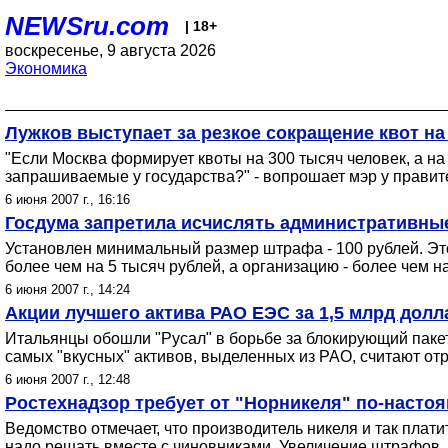
NEWSru.com
| 18+
воскресенье, 9 августа 2026
Экономика
Лужков выступает за резкое сокращение квот н
"Если Москва формирует квоты на 300 тысяч человек, а на 
запрашиваемые у государства?" - вопрошает мэр у правит
6 июня 2007 г., 16:16
Госдума запретила исчислять административн
Установлен минимальный размер штрафа - 100 рублей. Это
более чем на 5 тысяч рублей, а организацию - более чем н
6 июня 2007 г., 14:24
Акции лучшего актива РАО ЕЭС за 1,5 млрд долл
Итальянцы обошли "Русал" в борьбе за блокирующий пакет
самых "вкусных" активов, выделенных из РАО, считают от
6 июня 2007 г., 12:48
Ростехнадзор требует от "Норникеля" по-насто
Ведомство отмечает, что производитель никеля и так плати
надо решать вместе с чиновниками. Увеличение штрафов, 