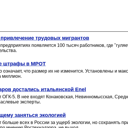
а привлечение трудовых мигрантов
предприятиях появляется 100 тысяч работников, где "гуляет
ельства.
ые штрафы в МРОТ
 означает, что размер их не изменится. Установлены и ма
а миллион.
аров достались итальянской Enel
 ОГК-5. В нее входят Конаковская, Невинномысская, Средн
раслевые эксперты.
ящему заняться экологией
т больше всех в России за ущерб экологии, но сохранять пр
по мнению Ростехнадзора, не выход.