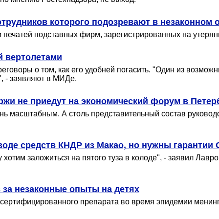
сотрудников которого подозревают в незаконном
и печатей подставных фирм, зарегистрированных на утерян
й вертолетами
еговоры о том, как его удобней погасить. "Один из возможн
, - заявляют в МИДе.
ржи не приедут на экономический форум в Петер
чень масштабным. А столь представительный состав руковод
еводе средств КНДР из Макао, но нужны гарантии
хотим заложиться на пятого туза в колоде", - заявил Лавро
в за незаконные опыты на детях
ертифицированного препарата во время эпидемии менингита