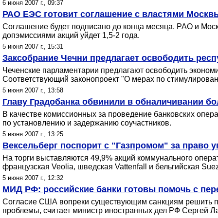
6 июня 2007 г., 09:37
РАО ЕЭС готовит соглашение с властями Москвы
Соглашение будет подписано до конца месяца. РАО и Моск
допэмиссиями акций уйдет 1,5-2 года.
5 июня 2007 г., 15:31
Заксобрание Чечни предлагает освободить респу
Чеченские парламентарии предлагают освободить экономик
Соответствующий законопроект "О мерах по стимулирован
5 июня 2007 г., 13:58
Главу Градобанка обвинили в обналичивании бо
В качестве комиссионных за проведение банковских опер
по установлению и задержанию соучастников.
5 июня 2007 г., 13:25
Вексельберг поспорит с "Газпромом" за право 
На торги выставляются 49,9% акций коммунального операто
французская Veolia, шведская Vattenfall и бельгийская Suez
5 июня 2007 г., 12:32
МИД РФ: российские банки готовы помочь с пер
Согласие США вопреки существующим санкциям решить пр
проблемы, считает министр иностранных дел РФ Сергей Л