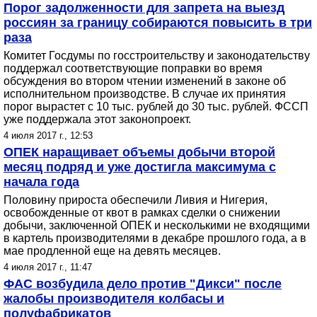
Порог задолженности для запрета на выезд
россиян за границу собираются повысить в три
раза
Комитет Госдумы по госстроительству и законодательству
поддержал соответствующие поправки во время
обсуждения во втором чтении изменений в законе об
исполнительном производстве. В случае их принятия
порог вырастет с 10 тыс. рублей до 30 тыс. рублей. ФССП
уже поддержала этот законопроект.
4 июля 2017 г., 12:53
ОПЕК наращивает объемы добычи второй
месяц подряд и уже достигла максимума с
начала года
Половину прироста обеспечили Ливия и Нигерия,
освобожденные от квот в рамках сделки о снижении
добычи, заключенной ОПЕК и несколькими не входящими
в картель производителями в декабре прошлого года, а в
мае продленной еще на девять месяцев.
4 июля 2017 г., 11:47
ФАС возбудила дело против "Дикси" после
жалобы производителя колбасы и
полуфабрикатов