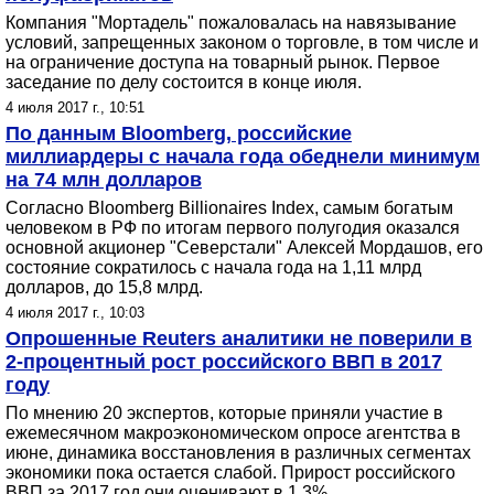
Компания "Мортадель" пожаловалась на навязывание
условий, запрещенных законом о торговле, в том числе и
на ограничение доступа на товарный рынок. Первое
заседание по делу состоится в конце июля.
4 июля 2017 г., 10:51
По данным Bloomberg, российские
миллиардеры с начала года обеднели минимум
на 74 млн долларов
Согласно Bloomberg Billionaires Index, самым богатым
человеком в РФ по итогам первого полугодия оказался
основной акционер "Северстали" Алексей Мордашов, его
состояние сократилось с начала года на 1,11 млрд
долларов, до 15,8 млрд.
4 июля 2017 г., 10:03
Опрошенные Reuters аналитики не поверили в
2-процентный рост российского ВВП в 2017
году
По мнению 20 экспертов, которые приняли участие в
ежемесячном макроэкономическом опросе агентства в
июне, динамика восстановления в различных сегментах
экономики пока остается слабой. Прирост российского
ВВП за 2017 год они оценивают в 1,3%.