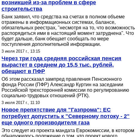
возникшей из-за проблем в сфере
строительства
Банк заявил, что средства на счетах в полном объеме
отражены в информационных системах, балансе,
обязательных реестрах, "несмотря на то, что возможность
распорядиться ими в настоящий момент затруднена". Что
будет дальше, банк обещает сообщать по мере
поступления дополнительной информации.
3 июля 2017 г., 13:15
Через три года средняя российская пенсия
вырастет в среднем до 15,5 тыс. рублей,
обещают в ПФР
Об этом рассказал зампред правления Пенсионного
фонда России (ПФР) Александр Куртин на заседании
Российской трехсторонней комиссии по регулированию
социально-трудовых отношений (РТК).
3 июля 2017 г., 11:10
Новое препятствие для "Газпрома": ЕС
потребует допустить к "Северному потоку - 2"
еще одного производителя газа
Это следует из проекта мандата Еврокомиссии, в котором
обнаружилось положение о том, что проект нового