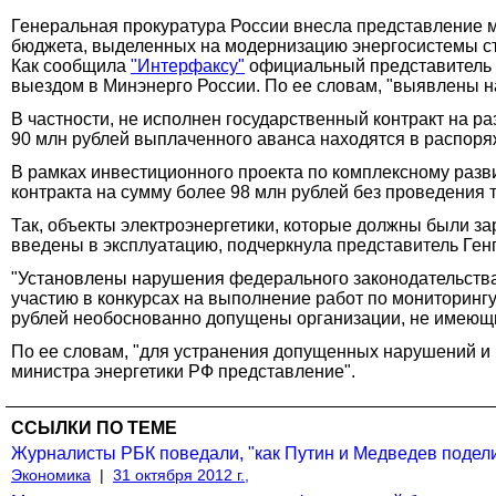
Генеральная прокуратура России внесла представление м
бюджета, выделенных на модернизацию энергосистемы с
Как сообщила
"Интерфаксу"
официальный представитель в
выездом в Минэнерго России. По ее словам, "выявлены 
В частности, не исполнен государственный контракт на р
90 млн рублей выплаченного аванса находятся в распоря
В рамках инвестиционного проекта по комплексному раз
контракта на сумму более 98 млн рублей без проведения 
Так, объекты электроэнергетики, которые должны были за
введены в эксплуатацию, подчеркнула представитель Ген
"Установлены нарушения федерального законодательства 
участию в конкурсах на выполнение работ по мониторинг
рублей необоснованно допущены организации, не имеющи
По ее словам, "для устранения допущенных нарушений и 
министра энергетики РФ представление".
ССЫЛКИ ПО ТЕМЕ
Журналисты РБК поведали, "как Путин и Медведев подел
Экономика
|
31 октября 2012 г.,