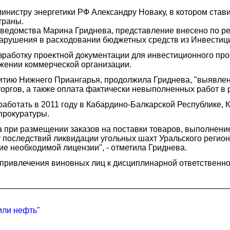
инистру энергетики РФ Александру Новаку, в котором ста
траны.
едомства Марина Гриднева, представление внесено по рез
нарушения в расходовании бюджетных средств из Инвестиц
азработку проектной документации для инвестиционного пр
жении коммерческой организации.
витию Нижнего Приангарья, продолжила Гриднева, "выявле
торгов, а также оплата фактически невыполненных работ в 
работать в 2011 году в Кабардино-Балкарской Республике, 
прокуратуры.
при размещении заказов на поставки товаров, выполнение р
у последствий ликвидации угольных шахт Уральского регион
е необходимой лицензии", - отметила Гриднева.
привлечения виновных лиц к дисциплинарной ответственно
или нефть"