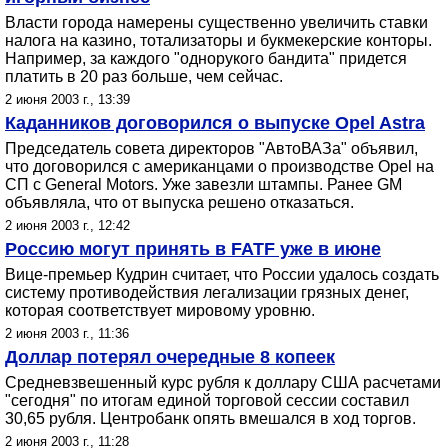
Власти города намерены существенно увеличить ставки
налога на казино, тотализаторы и букмекерские конторы.
Например, за каждого "однорукого бандита" придется
платить в 20 раз больше, чем сейчас.
2 июня 2003 г., 13:39
Каданников договорился о выпуске Opel Astra
Председатель совета директоров "АвтоВАЗа" объявил,
что договорился с американцами о производстве Opel на
СП с Genеral Motors. Уже завезли штампы. Ранее GM
объявляла, что от выпуска решено отказаться.
2 июня 2003 г., 12:42
Россию могут принять в FATF уже в июне
Вице-премьер Кудрин считает, что России удалось создать
систему противодействия легализации грязных денег,
которая соответствует мировому уровню.
2 июня 2003 г., 11:36
Доллар потерял очередные 8 копеек
Средневзвешенный курс рубля к доллару США расчетами
"сегодня" по итогам единой торговой сессии составил
30,65 рубля. Центробанк опять вмешался в ход торгов.
2 июня 2003 г., 11:28