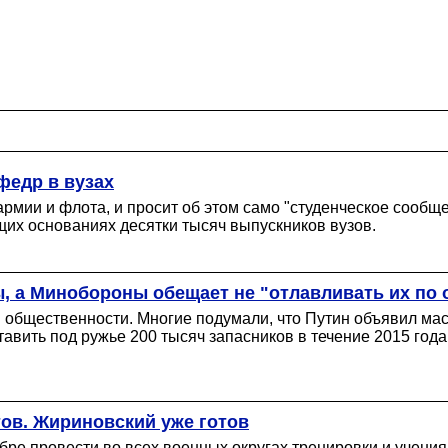
федр в вузах
армии и флота, и просит об этом само "студенческое сообщ
их основаниях десятки тысяч выпускников вузов.
, а Минобороны обещает не "отлавливать их по
и общественности. Многие подумали, что Путин объявил ма
ставить под ружье 200 тысяч запасников в течение 2015 го
тов. Жириновский уже готов
бре провести во всех военных округах тренировки и учения