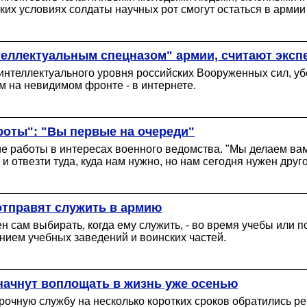
каких условиях солдаты научных рот смогут остаться в арми
теллектуальным спецназом" армии, считают эксп
нтеллектуального уровня российских Вооруженных сил, уб
ом на невидимом фронте - в интернете.
роты": "Вы первые на очереди"
е работы в интересах военного ведомства. "Мы делаем вам 
 отвезти туда, куда нам нужно, но нам сегодня нужен другой
отправят служить в армию
н сам выбирать, когда ему служить, - во время учебы или 
нием учебных заведений и воинских частей.
начнут воплощать в жизнь уже осенью
очную службу на несколько коротких сроков обратились ре