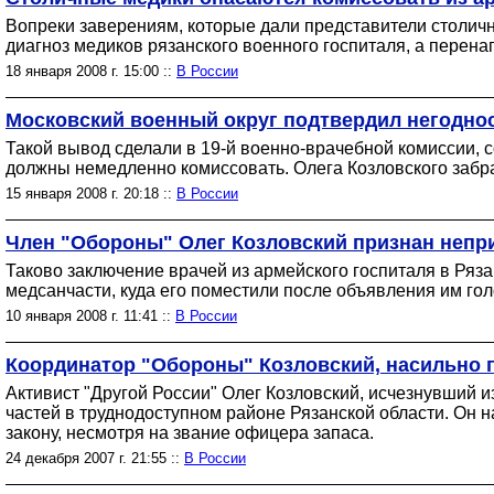
Вопреки заверениям, которые дали представители столич
диагноз медиков рязанского военного госпиталя, а перен
18 января 2008 г. 15:00 ::
В России
Московский военный округ подтвердил негоднос
Такой вывод сделали в 19-й военно-врачебной комиссии, 
должны немедленно комиссовать. Олега Козловского забра
15 января 2008 г. 20:18 ::
В России
Член "Обороны" Олег Козловский признан непр
Таково заключение врачей из армейского госпиталя в Ряз
медсанчасти, куда его поместили после объявления им го
10 января 2008 г. 11:41 ::
В России
Координатор "Обороны" Козловский, насильно 
Активист "Другой России" Олег Козловский, исчезнувший 
частей в труднодоступном районе Рязанской области. Он н
закону, несмотря на звание офицера запаса.
24 декабря 2007 г. 21:55 ::
В России