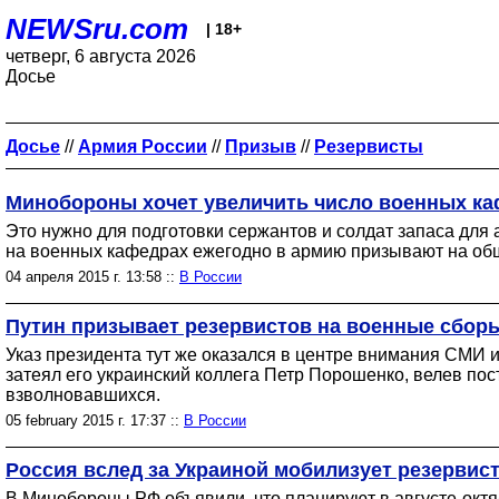
NEWSru.com
| 18+
четверг, 6 августа 2026
Досье
Досье
//
Армия России
//
Призыв
//
Резервисты
Минобороны хочет увеличить число военных ка
Это нужно для подготовки сержантов и солдат запаса для 
на военных кафедрах ежегодно в армию призывают на общ
04 апреля 2015 г. 13:58 ::
В России
Путин призывает резервистов на военные сборы
Указ президента тут же оказался в центре внимания СМИ 
затеял его украинский коллега Петр Порошенко, велев по
взволновавшихся.
05 february 2015 г. 17:37 ::
В России
Россия вслед за Украиной мобилизует резервис
В Минобороны РФ объявили, что планируют в августе-октя