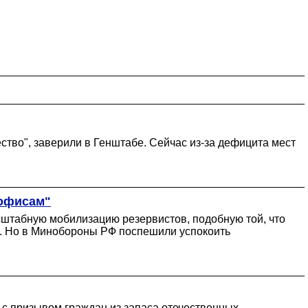
ество", заверили в Генштабе. Сейчас из-за дефицита мест
 офисам"
сштабную мобилизацию резервистов, подобную той, что
да. Но в Минобороны РФ поспешили успокоить
 с призывом граждан из запаса отечественных