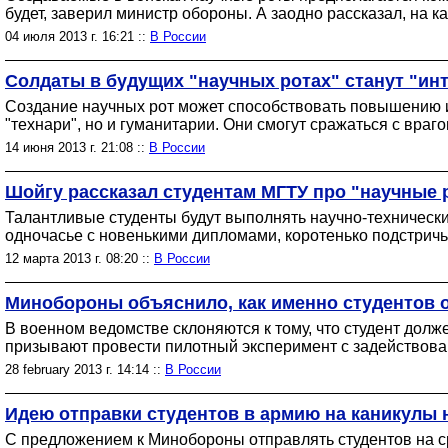
будет, заверил министр обороны. А заодно рассказал, на 
04 июля 2013 г. 16:21 ::
В России
Солдаты в будущих "научных ротах" станут "ин
Создание научных рот может способствовать повышению и
"технари", но и гуманитарии. Они смогут сражаться с враг
14 июня 2013 г. 21:08 ::
В России
Шойгу рассказал студентам МГТУ про "научные 
Талантливые студенты будут выполнять научно-технически
одночасье с новенькими дипломами, коротенько подстричь и
12 марта 2013 г. 08:20 ::
В России
Минобороны объяснило, как именно студентов 
В военном ведомстве склоняются к тому, что студент долже
призывают провести пилотный эксперимент с задействова
28 february 2013 г. 14:14 ::
В России
Идею отправки студентов в армию на каникулы 
С предложением к Минобороны отправлять студентов на ср