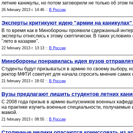
летние каникулы, но потом заговорили не только об этом 
26 february 2013 г. 14:46 ::
В России
Эксперты критикуют идею "армии на каникулах" 
В то время как в Минобороны проявили сдержанный интер
эксперты отнеслись к этому скептически. В таких условиях 
"лето в казарме".
22 february 2013 г. 13:13 ::
В России
Минобороны понравилась идея вузов отправлят
Студенты будут призываться в армию по своему выбору, но
ректор МФТИ советует для начала спросить мнение самих 
21 february 2013 г. 18:02 ::
В России
Вузы предлагают лишить студентов летних кани
С 2008 года призыв в армию выпускников военных кафедр 
на практике изучить военные специальности, получаемые им
мамой.
21 february 2013 г. 08:55 ::
В России
Столичные медики опасаются комиссовать из а