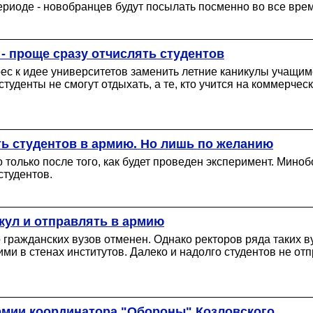
периоде - новобранцев будут посылать посменно во все врем
- проще сразу отчислять студентов
ес к идее университетов заменить летние каникулы учащи
студенты не смогут отдыхать, а те, кто учится на коммерчес
ь студентов в армию. Но лишь по желанию
 только после того, как будет проведен эксперимент. Миноб
студентов.
кул и отправлять в армию
гражданских вузов отменен. Однако ректоров ряда таких в
и в стенах институтов. Далеко и надолго студентов не отпр
рмии координатора "Обороны" Козловского