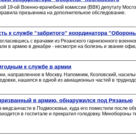
ной 19-ой Военно-врачебной комиссии (ВВК) депутату Мосг
аправила призывника на дополнительное обследование.
ть к службе "забритого" координатора "Обороны
согласившись с врачами из Рязанского гарнизонного военн
ли в армию в декабре - несмотря на болезнь и звание офиц
игодным к службе в армии
ани, направленное в Москву. Напомним, Козловский, насиль
лодовки, нашелся в одной из авиационных частей в труднод
призванный в армию, обнаружился под Рязанью
из медсанчасти в Подмосковье, куда его поместили после о
аходится в госпитале и прекратил голодовку. Минобороны 