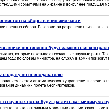
с текущими событиями на Украине и вокруг нее грядущая м
рвистов на сборы в воинские части
ии военных сборов. Резервистов разрешено призывать на 
изывники постепенно будут заменяться контрак
ьтатах, которые показывают созданные научные роты. Так 
ем году, по словам министра, на службу в армии призовут
му солдату по преподавателю
вованием систем автоматического управления и средств к
дования динамики полета беспилотников.
т в научных ротах будут растить как минимум ла
плектовать талантливыми молодыми людьми, склонными к на