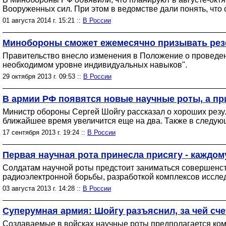
Вооруженных сил. При этом в ведомстве дали понять, что 
01 августа 2014 г. 15:21 ::
В России
Минобороны сможет ежемесячно призывать резе
Правительство внесло изменения в Положение о проведен
необходимом уровне индивидуальных навыков".
29 октября 2013 г. 09:53 ::
В России
В армии РФ появятся новые научные роты, а пр
Министр обороны Сергей Шойгу рассказал о хороших резул
ближайшее время увеличится еще на два. Также в следующ
17 сентября 2013 г. 19:24 ::
В России
Первая научная рота принесла присягу - каждо
Солдатам научной роты предстоит заниматься совершенст
радиоэлектронной борьбы, разработкой комплексов иссле
03 августа 2013 г. 14:28 ::
В России
Суперумная армия: Шойгу разъяснил, за чей сче
Создаваемые в войсках научные роты предполагается ком