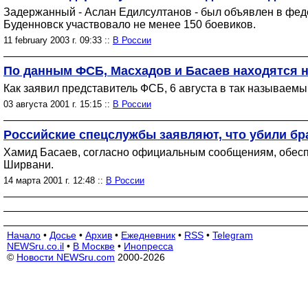
Задержанный - Аслан Едилсултанов - был объявлен в фед
Буденновск участвовало не менее 150 боевиков.
11 february 2003 г. 09:33 ::
В России
По данным ФСБ, Масхадов и Басаев находятся н
Как заявил представитель ФСБ, 6 августа в так называемы
03 августа 2001 г. 15:15 ::
В России
Российские спецслужбы заявляют, что убили бр
Хамид Басаев, согласно официальным сообщениям, обеспе
Ширвани.
14 марта 2001 г. 12:48 ::
В России
Начало
•
Досье
•
Архив
•
Ежедневник
•
RSS
•
Telegram
NEWSru.co.il
•
В Москве
•
Инопресса
©
Новости NEWSru.com
2000-2026