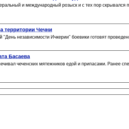
еральный и международный розыск и с тех пор скрывался 
а территории Чечни
й "День независимости Ичкерии" боевики готовят проведен
ата Басаева
чивал чеченских мятежников едой и припасами. Ранее спец