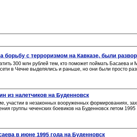
 на борьбу с терроризмом на Кавказе, были разв
атить 300 млн рублей тем, кто поможет поймать Басаева и
ети в Чечне выделялись и раньше, но они были просто раз
ин из налетчиков на Буденновск
е, участии в незаконных вооруженных формированиях, захв
ения группы чеченских боевиков на Буденновск летом 1995 
аева в июне 1995 года на Буденновск