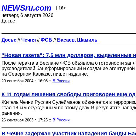
NEWSru.com
| 18+
четверг, 6 августа 2026
Досье
Досье
//
Чечня
//
ФСБ
//
Басаев, Шамиль
"Новая газета": 7,5 млн долларов, выделенные
После теракта в Беслане ФСБ объявила о готовности запл
руководителей бандформирований и создание агентурной с
на Северном Кавказе, пишет издание.
20 сентября 2004 г. 16:08 ::
В России
К 11 годам лишения свободы приговорен еще од
Житель Чечни Руслан Сулейманов обвиняется в терроризм
стал 18-ым осужденным по этому делу. В результате напад
ранения.
26 сентября 2003 г. 17:25 ::
В России
В Чечне задержан участник нападения банды Бас