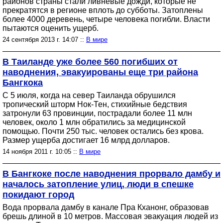
районов страны стали ливневые дожди, которые не
прекратятся в регионе вплоть до субботы. Затоплены
более 4000 деревень, четыре человека погибли. Власти
пытаются оценить ущерб.
24 сентября 2013 г. 14:07 ::
В мире
В Таиланде уже более 560 погибших от
наводнения, эвакуированы еще три района
Бангкока
С 5 июля, когда на север Таиланда обрушился
тропический шторм Нок-Тен, стихийные бедствия
затронули 63 провинции, пострадали более 11 млн
человек, около 1 млн обратились за медицинской
помощью. Почти 250 тыс. человек остались без крова.
Размер ущерба достигает 16 млрд долларов.
14 ноября 2011 г. 10:05 ::
В мире
В Бангкоке после наводнения прорвало дамбу и
началось затопление улиц, люди в спешке
покидают город
Вода прорвала дамбу в канале Пра Кханонг, образовав
брешь длиной в 10 метров. Массовая эвакуация людей из