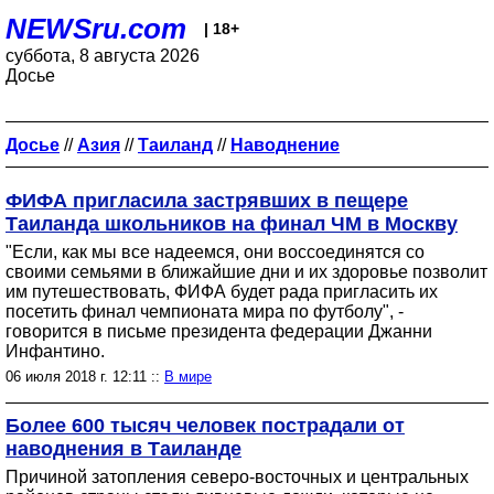
NEWSru.com
| 18+
суббота, 8 августа 2026
Досье
Досье
//
Азия
//
Таиланд
//
Наводнение
ФИФА пригласила застрявших в пещере
Таиланда школьников на финал ЧМ в Москву
"Если, как мы все надеемся, они воссоединятся со
своими семьями в ближайшие дни и их здоровье позволит
им путешествовать, ФИФА будет рада пригласить их
посетить финал чемпионата мира по футболу", -
говорится в письме президента федерации Джанни
Инфантино.
06 июля 2018 г. 12:11 ::
В мире
Более 600 тысяч человек пострадали от
наводнения в Таиланде
Причиной затопления северо-восточных и центральных