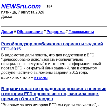
NEWSru.com
| 18+
пятница, 7 августа 2026
Досье
Досье
//
Образование
//
Реформа
//
Госэкзамены
Рособрнадзор опубликовал варианты заданий
ЕГЭ-2015
В ведомстве дали понять, что для подготовки к ЕГЭ
"целесообразно использовать исключительно
официальные ресурсы" в интернете: информационный
портал ЕГЭ и открытый банк заданий, где в открытом
доступе частично выложены задания 2015 года.
06 мая 2015 г. 16:57 ::
В России
В правительстве порадовали россиян: впервые
в истории ЕГЭ прошел честно, заявила вице-
премьер Ольга Голодец
"Впервые за всю историю ЕГЭ мы сдали его честно", -