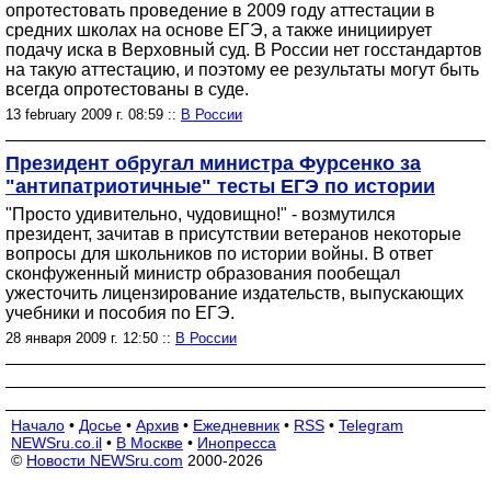
опротестовать проведение в 2009 году аттестации в
средних школах на основе ЕГЭ, а также инициирует
подачу иска в Верховный суд. В России нет госстандартов
на такую аттестацию, и поэтому ее результаты могут быть
всегда опротестованы в суде.
13 february 2009 г. 08:59 ::
В России
Президент обругал министра Фурсенко за
"антипатриотичные" тесты ЕГЭ по истории
"Просто удивительно, чудовищно!" - возмутился
президент, зачитав в присутствии ветеранов некоторые
вопросы для школьников по истории войны. В ответ
сконфуженный министр образования пообещал
ужесточить лицензирование издательств, выпускающих
учебники и пособия по ЕГЭ.
28 января 2009 г. 12:50 ::
В России
Начало
•
Досье
•
Архив
•
Ежедневник
•
RSS
•
Telegram
NEWSru.co.il
•
В Москве
•
Инопресса
©
Новости NEWSru.com
2000-2026