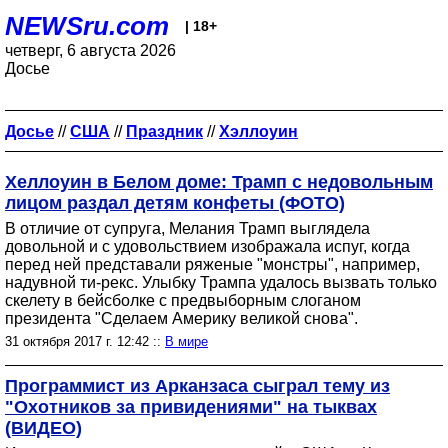
NEWSru.com
| 18+
четверг, 6 августа 2026
Досье
Досье
//
США
//
Праздник
//
Хэллоуин
Хеллоуин в Белом доме: Трамп с недовольным
лицом раздал детям конфеты (ФОТО)
В отличие от супруга, Мелания Трамп выглядела
довольной и с удовольствием изображала испуг, когда
перед ней представали ряженые "монстры", например,
надувной ти-рекс. Улыбку Трампа удалось вызвать только
скелету в бейсболке с предвыборным слоганом
президента "Сделаем Америку великой снова".
31 октября 2017 г. 12:42 ::
В мире
Программист из Арканзаса сыграл тему из
"Охотников за привидениями" на тыквах
(ВИДЕО)