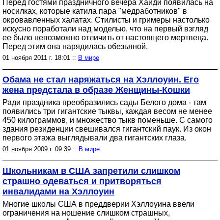
Перед гостями праздничного вечера Хайди появилась на
носилках, которые катила пара "медработников" в
окровавленных халатах. Стилисты и гримеры настолько
искусно поработали над моделью, что на первый взгляд
ее было невозможно отличить от настоящего мертвеца.
Перед этим она нарядилась обезьяной.
01 ноября 2011 г. 18:01 ::
В мире
Обама не стал наряжаться на Хэллоуин. Его
жена предстала в образе Женщины-Кошки
Ради праздника преобразились сады Белого дома - там
появились три гигантские тыквы, каждая весом не менее
450 килограммов, и множество тыкв поменьше. С самого
здания резиденции свешивался гигантский паук. Из окон
первого этажа выглядывали два гигантских глаза.
01 ноября 2009 г. 09:39 ::
В мире
Школьникам в США запретили слишком
страшно одеваться и притворяться
инвалидами на Хэллоуин
Многие школы США в преддверии Хэллоуина ввели
ограничения на ношение слишком страшных,