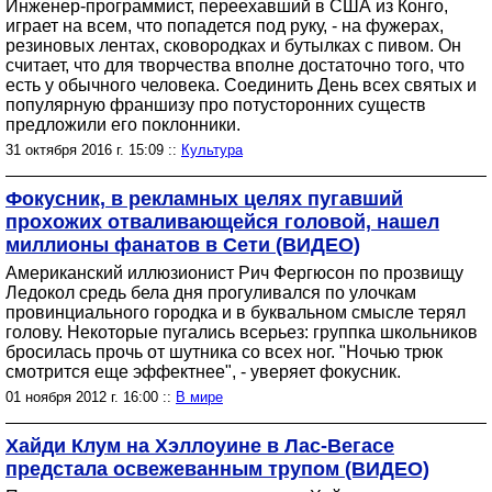
Инженер-программист, переехавший в США из Конго,
играет на всем, что попадется под руку, - на фужерах,
резиновых лентах, сковородках и бутылках с пивом. Он
считает, что для творчества вполне достаточно того, что
есть у обычного человека. Соединить День всех святых и
популярную франшизу про потусторонних существ
предложили его поклонники.
31 октября 2016 г. 15:09 ::
Культура
Фокусник, в рекламных целях пугавший
прохожих отваливающейся головой, нашел
миллионы фанатов в Сети (ВИДЕО)
Американский иллюзионист Рич Фергюсон по прозвищу
Ледокол средь бела дня прогуливался по улочкам
провинциального городка и в буквальном смысле терял
голову. Некоторые пугались всерьез: группка школьников
бросилась прочь от шутника со всех ног. "Ночью трюк
смотрится еще эффектнее", - уверяет фокусник.
01 ноября 2012 г. 16:00 ::
В мире
Хайди Клум на Хэллоуине в Лас-Вегасе
предстала освежеванным трупом (ВИДЕО)