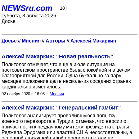
NEWSru.com
| 18+
суббота, 8 августа 2026
Досье
Досье
//
Мнения
//
Авторы
//
Алексей Макаркин
Алексей Макаркин: "Новая реальность"
Политолог отмечает, что еще в июле ситуация на
постсоветском пространстве была спокойной и в целом
благоприятной для России. Одна буквально за пару
месяцев положение дел в нескольких соседних странах
кардинально изменилось.
02 ноября 2020 г. 16:03 ::
Мнения
Алексей Макаркин: "Генеральский гамбит"
Политолог анализирует провалившуюся попытку
военного переворота в Турции, отмечая, что версии о
причастности к неудачному мятежу президента страны
Реджепа Эрдогана или властей США несостоятельны, а
основной движущей силой переворота стали не