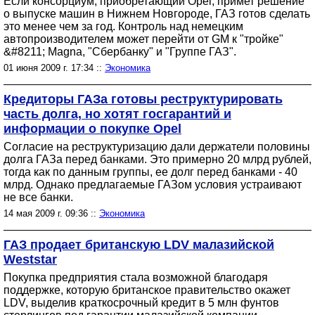
Если консорциум, приобретающий Opel, примет решение
о выпуске машин в Нижнем Новгороде, ГАЗ готов сделать
это менее чем за год. Контроль над немецким
автопроизводителем может перейти от GM к "тройке"
&#8211; Magna, "Сбербанку" и "Группе ГАЗ".
01 июня 2009 г. 17:34 ::
Экономика
Кредиторы ГАЗа готовы реструктурировать
часть долга, но хотят госгарантий и
информации о покупке Opel
Согласие на реструктуризацию дали держатели половины
долга ГАЗа перед банками. Это примерно 20 млрд рублей,
тогда как по данным группы, ее долг перед банками - 40
млрд. Однако предлагаемые ГАЗом условия устраивают
не все банки.
14 мая 2009 г. 09:36 ::
Экономика
ГАЗ продает британскую LDV малазийской
Weststar
Покупка предприятия стала возможной благодаря
поддержке, которую британское правительство окажет
LDV, выделив краткосрочный кредит в 5 млн фунтов