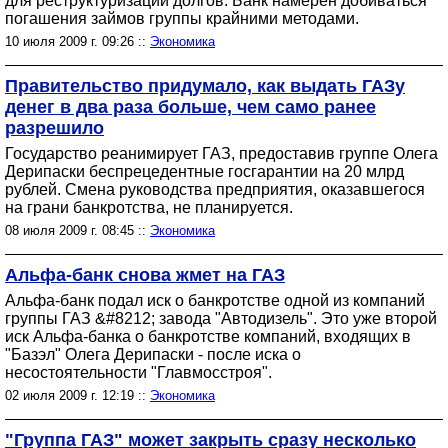
для реструктуризации долгов. Банк намерен добиваться
погашения займов группы крайними методами.
10 июля 2009 г. 09:26 ::
Экономика
Правительство придумало, как выдать ГАЗу
денег в два раза больше, чем само ранее
разрешило
Государство реанимирует ГАЗ, предоставив группе Олега
Дерипаски беспрецедентные госгарантии на 20 млрд
рублей. Смена руководства предприятия, оказавшегося
на грани банкротства, не планируется.
08 июля 2009 г. 08:45 ::
Экономика
Альфа-банк снова жмет на ГАЗ
Альфа-банк подал иск о банкротстве одной из компаний
группы ГАЗ &#8212; завода "Автодизель". Это уже второй
иск Альфа-банка о банкротстве компаний, входящих в
"Базэл" Олега Дерипаски - после иска о
несостоятельности "Главмосстроя".
02 июля 2009 г. 12:19 ::
Экономика
"Группа ГАЗ" может закрыть сразу несколько