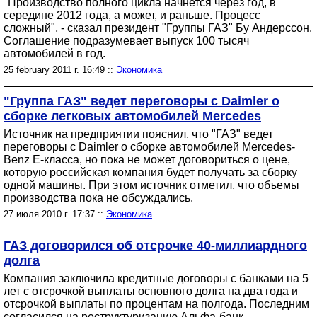
"Производство полного цикла начнется через год, в
середине 2012 года, а может, и раньше. Процесс
сложный", - сказал президент "Группы ГАЗ" Бу Андерссон.
Соглашение подразумевает выпуск 100 тысяч
автомобилей в год.
25 february 2011 г. 16:49 ::
Экономика
"Группа ГАЗ" ведет переговоры с Daimler о
сборке легковых автомобилей Mercedes
Источник на предприятии пояснил, что "ГАЗ" ведет
переговоры с Daimler о сборке автомобилей Mercedes-
Benz E-класса, но пока не может договориться о цене,
которую российская компания будет получать за сборку
одной машины. При этом источник отметил, что объемы
производства пока не обсуждались.
27 июля 2010 г. 17:37 ::
Экономика
ГАЗ договорился об отсрочке 40-миллиардного
долга
Компания заключила кредитные договоры с банками на 5
лет с отсрочкой выплаты основного долга на два года и
отсрочкой выплаты по процентам на полгода. Последним
согласился на реструктуризацию Альфа-банк.