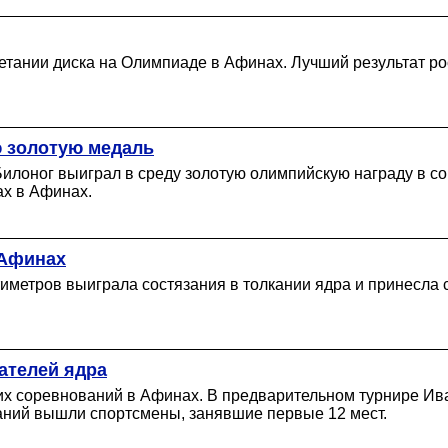
тании диска на Олимпиаде в Афинах. Лучший результат рос
 золотую медаль
илоног выиграл в среду золотую олимпийскую награду в со
ах в Афинах.
 Афинах
тиметров выиграла состязания в толкании ядра и принесла
ателей ядра
ких соревнований в Афинах. В предварительном турнире И
ований вышли спортсмены, занявшие первые 12 мест.