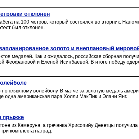
метровки отклонен
забега на 100 метров, который состоялся во вторник. Нап
тест был отклонен.
 запланированное золото и внеплановый мирово
ектов медалей. Как и ожидалось, российская сборная полу
ой Феофановой и Еленой Исинбаевой. В итоге победу одер
волейболе
 по пляжному волейболу. В матче за золотую медаль амери
еще одна американская пара Холли МакПик и Элани Янг.
м прыжке
оне из Камеруна, а гречанка Хрисопийу Деветцы получила 
три комплекта наград.