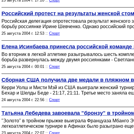
25 августа 2004 г. 17:20 ::
Спорт
Российский протест на результаты женской сто
Российская делегация опротестовала результат женского 
борьбу россиянке Ирине Шевченко. Однако российский про
25 августа 2004 г. 12:53 ::
Спорт
Елена Исинбаева принесла российской команде
Во вторник в легкой атлетике разыгрывалось шесть компл
борьба развернулась между двумя россиянками - Светлан
25 августа 2004 г. 00:01 ::
Спорт
Сборная США получила две медали в пляжном 
Керри Уолш и Мисти Мэй из США выиграли женский турнир
Бехар и Шелды Беде - 21:17, 21:11. Третье место заняла 
24 августа 2004 г. 22:56 ::
Спорт
Татьяна Лебедева завоевала "бронзу" в тройно
"Золото" в тройном прыжке выиграла Француаза Мбанго Эт
легкоатлетическом турнире в Афинах было разыграно еще 
23 августа 2004 г. 22:07 ::
Спорт