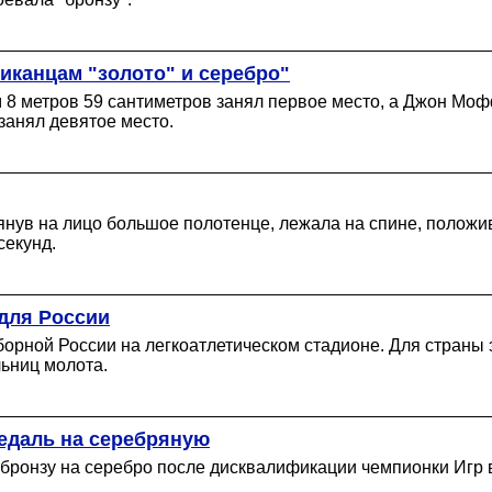
иканцам "золото" и серебро"
8 метров 59 сантиметров занял первое место, а Джон Мофф
занял девятое место.
янув на лицо большое полотенце, лежала на спине, положив 
секунд.
для России
орной России на легкоатлетическом стадионе. Для страны э
ьниц молота.
едаль на серебряную
бронзу на серебро после дисквалификации чемпионки Игр 