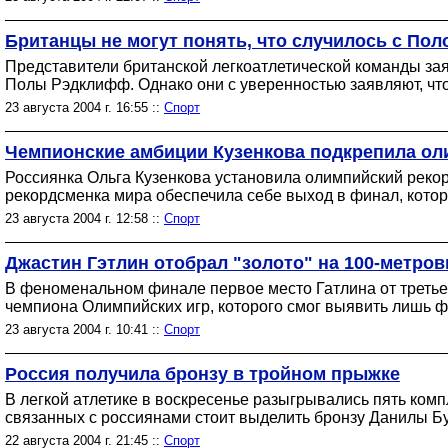
Британцы не могут понять, что случилось с По
Представители британской легкоатлетической команды зая
Полы Рэдклифф. Однако они с уверенностью заявляют, что
23 августа 2004 г. 16:55 ::
Спорт
Чемпионские амбиции Кузенкова подкрепила о
Россиянка Ольга Кузенкова установила олимпийский реко
рекордсменка мира обеспечила себе выход в финал, котор
23 августа 2004 г. 12:58 ::
Спорт
Джастин Гэтлин отобрал "золото" на 100-метров
В феноменальном финале первое место Гатлина от третьег
чемпиона Олимпийских игр, которого смог выявить лишь ф
23 августа 2004 г. 10:41 ::
Спорт
Россия получила бронзу в тройном прыжке
В легкой атлетике в воскресенье разыгрывались пять ко
связанных с россиянами стоит выделить бронзу Данилы Б
22 августа 2004 г. 21:45 ::
Спорт