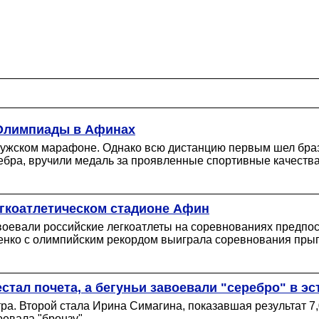
 Олимпиады в Афинах
ужском марафоне. Однако всю дистанцию первым шел браз
ребра, вручили медаль за проявленные спортивные качества
егкоатлетическом стадионе Афин
воевали российские легкоатлеты на соревнованиях предпо
ренко с олимпийским рекордом выиграла соревнования прыг
стал почета, а бегуньи завоевали "серебро" в э
тра. Второй стала Ирина Симагина, показавшая результат 7,
евала "бронзу".