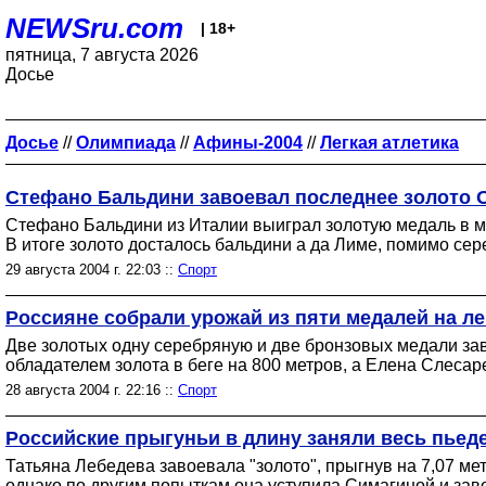
NEWSru.com
| 18+
пятница, 7 августа 2026
Досье
Досье
//
Олимпиада
//
Афины-2004
//
Легкая атлетика
Стефано Бальдини завоевал последнее золото
Стефано Бальдини из Италии выиграл золотую медаль в м
В итоге золото досталось бальдини а да Лиме, помимо се
29 августа 2004 г. 22:03 ::
Спорт
Россияне собрали урожай из пяти медалей на л
Две золотых одну серебряную и две бронзовых медали за
обладателем золота в беге на 800 метров, а Елена Слеса
28 августа 2004 г. 22:16 ::
Спорт
Российские прыгуньи в длину заняли весь пьеде
Татьяна Лебедева завоевала "золото", прыгнув на 7,07 ме
однако по другим попыткам она уступила Симагиной и заво