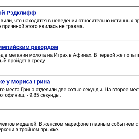
лой Рэдклифф
вили, что находятся в неведении относительно истинных 
 причиной этого явилась не травма.
лимпийским рекордом
рд в метании молота на Играх в Афинах. В первой же попы
ый пройдет в среду.
ке у Мориса Грина
о места Грина отделили две сотые секунды. На второе мес
отофиниш, - 9,85 секунды.
мплектов медалей. В женском марафоне главным событием с
уркени в тройном прыжке.