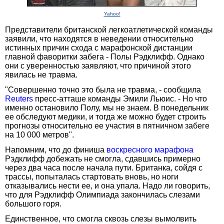
Yahoo!
Представители британской легкоатлетической команды
заявили, что находятся в неведении относительно
истинных причин схода с марафонской дистанции
главной фаворитки забега - Полы Рэдклифф. Однако
они с уверенностью заявляют, что причиной этого
явилась не травма.
"Совершенно точно это была не травма, - сообщила
Reuters
пресс-атташе команды Эмили Льюис. - Но что
именно остановило Полу, мы не знаем. В понедельник
ее обследуют медики, и тогда же можно будет строить
прогнозы относительно ее участия в пятничном забеге
на 10 000 метров".
Напомним, что до финиша
воскресного марафона
Рэдклифф добежать не смогла, сдавшись примерно
через два часа после начала пути. Британка, сойдя с
трассы, попыталась стартовать вновь, но ноги
отказывались нести ее, и она упала. Надо ли говорить,
что для Рэдклифф Олимпиада закончилась слезами
большого горя.
Единственное, что смогла сквозь слезы вымолвить