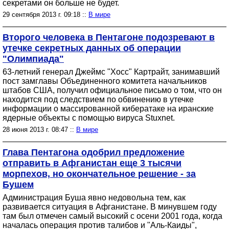
секретами он больше не будет.
29 сентября 2013 г. 09:18 ::
В мире
Второго человека в Пентагоне подозревают в
утечке секретных данных об операции
"Олимпиада"
63-летний генерал Джеймс "Хосс" Картрайт, занимавший
пост замглавы Объединенного комитета начальников
штабов США, получил официальное письмо о том, что он
находится под следствием по обвинению в утечке
информации о массированной кибератаке на иранские
ядерные объекты с помощью вируса Stuxnet.
28 июня 2013 г. 08:47 ::
В мире
Глава Пентагона одобрил предложение
отправить в Афганистан еще 3 тысячи
морпехов, но окончательное решение - за
Бушем
Администрация Буша явно недовольна тем, как
развивается ситуация в Афганистане. В минувшем году
там был отмечен самый высокий с осени 2001 года, когда
началась операция против талибов и "Аль-Каиды",