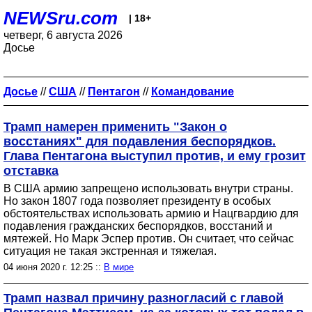
NEWSru.com
| 18+
четверг, 6 августа 2026
Досье
Досье
//
США
//
Пентагон
//
Командование
Трамп намерен применить "Закон о
восстаниях" для подавления беспорядков.
Глава Пентагона выступил против, и ему грозит
отставка
В США армию запрещено использовать внутри страны.
Но закон 1807 года позволяет президенту в особых
обстоятельствах использовать армию и Нацгвардию для
подавления гражданских беспорядков, восстаний и
мятежей. Но Марк Эспер против. Он считает, что сейчас
ситуация не такая экстренная и тяжелая.
04 июня 2020 г. 12:25 ::
В мире
Трамп назвал причину разногласий с главой