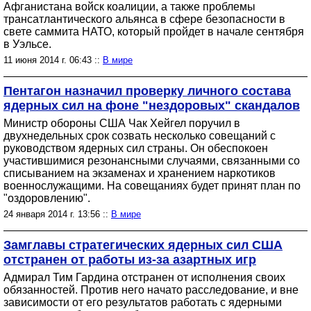
Афганистана войск коалиции, а также проблемы
трансатлантического альянса в сфере безопасности в
свете саммита НАТО, который пройдет в начале сентября
в Уэльсе.
11 июня 2014 г. 06:43 ::
В мире
Пентагон назначил проверку личного состава
ядерных сил на фоне "нездоровых" скандалов
Министр обороны США Чак Хейгел поручил в
двухнедельных срок созвать несколько совещаний с
руководством ядерных сил страны. Он обеспокоен
участившимися резонансными случаями, связанными со
списыванием на экзаменах и хранением наркотиков
военнослужащими. На совещаниях будет принят план по
"оздоровлению".
24 января 2014 г. 13:56 ::
В мире
Замглавы стратегических ядерных сил США
отстранен от работы из-за азартных игр
Адмирал Тим Гардина отстранен от исполнения своих
обязанностей. Против него начато расследование, и вне
зависимости от его результатов работать с ядерными