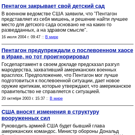
Пентагон закрывает свой детский сад
В военном ведомстве США заявили, что "Пентагон
представляет из себя мишень, и решение найти лучшее
место для детского сада основано не на каких-то
разведданных, а на здравом смысле".
16 июля 2004 г. 09:47 ::
В мире
Пентагон предупреждали о послевоенном хаосе
в Ираке, но тот проигнорировал
Госдепартамент в своем докладе предсказал разгул
мародерства, захвативший американских военных
врасплох. Предположение, что Пентагон мог лучше
подготовиться к послевоенной ситуации, дает новое
оружие критикам, которые утверждают, что американское
правительство не справляется с ситуацией.
20 октября 2003 г. 15:37 ::
В мире
США вносят изменения в структуру
вооруженных сил
Руководить армией США будет бывший глава
американских командос. Министр обороны Дональд