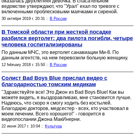
оказалась двухлетняя девочка. В спасательном
ведомстве утверждают, что "Урал" ехал по тревоге с
включенными проблесковыми маячками и сиреной.
30 октября 2019 г. 20:31 ::
В России
В Томской области при жесткой посадке
разбился вертолет: два пилота погибли, четыре
человека госпитализированы
По данным МЧС, это вертолет санавиации Ми-8. По
данным агентств, на нем перевозили больную женщину.
12 february 2018 г. 15:50 ::
В России
Солист Bad Boys Blue прислал видео с
благодарностью томским медикам
"Здравствуйте все! Это Джон из Bad Boys Blue! Как вы
можете видеть, я выздоравливаю, мне становится лучше.
Надеюсь, что скоро я смогу ходить без костылей.
Благодарю докторов, медсестер - всех, кто участвовал в
моем лечении. Всего хорошего!" - говорится в
видеопослании Джона МакИнерни.
22 июня 2017 г. 10:04 ::
Культура