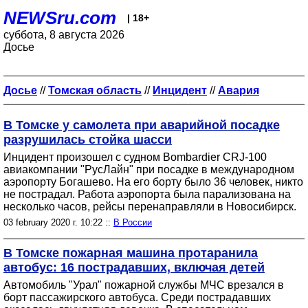
NEWSru.com
| 18+
суббота, 8 августа 2026
Досье
Досье
//
Томская область
//
Инцидент
//
Авария
В Томске у самолета при аварийной посадке
разрушилась стойка шасси
Инцидент произошел с судном Bombardier CRJ-100
авиакомпании "РусЛайн" при посадке в международном
аэропорту Богашево. На его борту было 36 человек, никто
не пострадал. Работа аэропорта была парализована на
несколько часов, рейсы перенаправляли в Новосибирск.
03 february 2020 г. 10:22 ::
В России
В Томске пожарная машина протаранила
автобус: 16 пострадавших, включая детей
Автомобиль "Урал" пожарной службы МЧС врезался в
борт пассажирского автобуса. Среди пострадавших