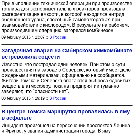
При выполнении технической операции при производстве
топлива для экспериментальных реакторов произошла
разгерметизация емкости, в которой находился нитрид
обедненного урана, способный самовозгораться при
взаимодействии с кислородом. В результате на рабочем,
производившем операцию, загорелся комбинезон.
09 february 2015 г. 13:07 ::
В России
Загадочная авария на Сибирском химкомбинате
встревожила соцсети
Известно, что пострадал один человек. При этом о сути
происшествия на заводе в Северске, который имеет дело
с ядерными материалами, официально не сообщается.
Жители Томска и Северска опасаются выброса ядовитых
веществ в атмосферу, пока на предприятии туманно
заверяют, что "опасности нет".
08 february 2015 г. 19:19 ::
В России
В центре Томска маршрутка провалилась в яму
в асфальте
Инцидент произошел на пересечении проспектов Ленина
и Фрунзе, у здания администрации города. В яму