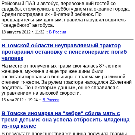
Рейсовый ПАЗ и автобус, перевозивший гостей со
свадьбы, столкнулись в субботу днем на окраине города.
Среди пострадавших - 8-летний ребенок. По
предварительным данным, правила нарушил водитель
"свадебного" автобуса.
18 августа 2012 г. 11:32 ::
В России
В Томской области неуправляемый трактор
протаранил остановку с пенсионерами: погиб
человек
На месте от полученных травм скончалась 87-летняя
женщина, мужчина и еще три женщины были
госпитализированы в больницы с травмами различной
степени тяжести. За рулем трактора находился 22-летний
водитель. По некоторым данным, он не справился с
управлением на высокой скорости.
15 мая 2012 г. 19:24 ::
В России
В Томске иномарка на "зебре" сбила мать с
тремя детьми: она успела отбросить младенца
из-под колес
В результате происшествия женщина получила травмы