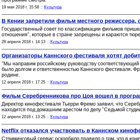
19 мая 2018 г. 15:58 ::
Культура
В Кении запретили фильм местного режиссера, о
Государственный совет по классификации фильмов пришел к
отношения", которые в стране запрещены и караются тюр
28 апреля 2018 г. 14:13 ::
Культура
Организаторы Каннского фестиваля хотят доби
"Мы направим российскому руководству соответствующий з
было долгом и ответственностью Каннского фестиваля. Ф
родине.
12 апреля 2018 г. 17:25 ::
Культура
Фильм Серебренникова про Цоя вошел в програ
Директор кинофестиваля Тьерри Фремо заявил, что Серебр
находится под домашним арестом по делу "Седьмой студии
12 апреля 2018 г. 13:25 ::
Культура
Netflix отказался участвовать в Каннском киноф
Стриминговый сервис оскорбило правило о том, что в кон