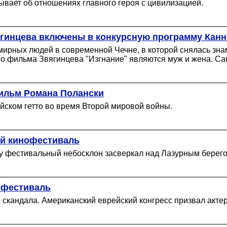
ывает об отношениях главного героя с цивилизацией.
гинцева включены в конкурсную программу Канн
 мирных людей в современной Чечне, в которой снялась зн
о фильма Звягинцева "Изгнание" являются муж и жена. Сам 
фильм Романа Полански
йском гетто во время Второй мировой войны.
ий кинофестиваль
у фестивальный небосклон засверкал над Лазурным берегом
офестиваль
 скандала. Американский еврейский конгресс призвал актер