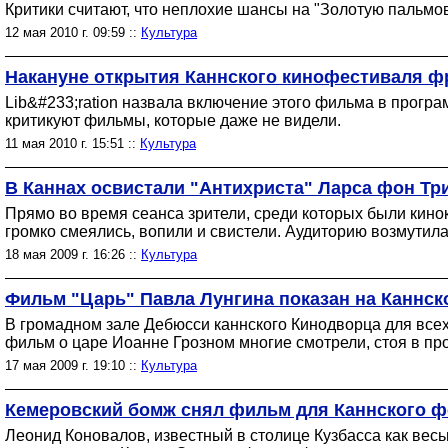
Критики считают, что неплохие шансы на "Золотую пальмов
12 мая 2010 г. 09:59 ::
Культура
Накануне открытия Каннского кинофестиваля ф
Lib&#233;ration назвала включение этого фильма в прогр
критикуют фильмы, которые даже не видели.
11 мая 2010 г. 15:51 ::
Культура
В Каннах освистали "Антихриста" Ларса фон Тр
Прямо во время сеанса зрители, среди которых были кино
громко смеялись, вопили и свистели. Аудиторию возмутила 
18 мая 2009 г. 16:26 ::
Культура
Фильм "Царь" Павла Лунгина показан на Каннс
В громадном зале Дебюсси каннского Кинодворца для все
фильм о царе Иоанне Грозном многие смотрели, стоя в пр
17 мая 2009 г. 19:10 ::
Культура
Кемеровский бомж снял фильм для Каннского ф
Леонид Коновалов, известный в столице Кузбасса как вес