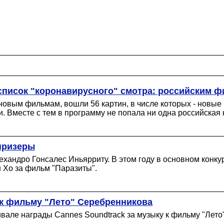
список "коронавирусного" смотра: российским ф
овым фильмам, вошли 56 картин, в числе которых - новые
. Вместе с тем в программу не попала ни одна российска
призеры
хандро Гонсалес Иньярриту. В этом году в основном конку
 Хо за фильм "Паразиты".
 к фильму "Лето" Серебренникова
вале награды Cannes Soundtrack за музыку к фильму "Лето",