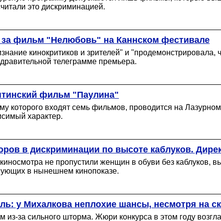
считали это дискриминацией.
 за фильм "Нелюбовь" на Каннском фестивале
изнание кинокритиков и зрителей" и "продемонстрировала, 
здравительной телеграмме премьера.
ентинский фильм "Паулина"
мму которого входят семь фильмов, проводится на Лазурно
исимый характер.
оров в дискриминации по высоте каблуков. Дире
 киносмотра не пропустили женщин в обуви без каблуков, 
твующих в нынешнем кинопоказе.
ль: у Михалкова неплохие шансы, несмотря на с
 из-за сильного шторма. Жюри конкурса в этом году возгла