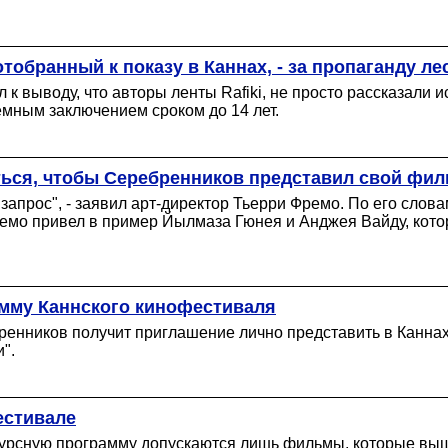
тобранный к показу в Каннах, - за пропаганду л
 выводу, что авторы ленты Rafiki, не просто рассказали и
емным заключением сроком до 14 лет.
ться, чтобы Серебренников представил свой фил
апрос", - заявил арт-директор Тьерри Фремо. По его слова
ремо привел в пример Йылмаза Гюнея и Анджея Вайду, кото
мму Каннского кинофестиваля
енников получит приглашение лично представить в Каннах 
".
естивале
курсную программу допускаются лишь фильмы, которые вышл