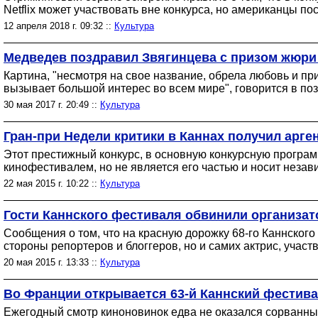
Netflix может участвовать вне конкурса, но американцы по
12 апреля 2018 г. 09:32 ::
Культура
Медведев поздравил Звягинцева с призом жюри
Картина, "несмотря на свое название, обрела любовь и пр
вызывает большой интерес во всем мире", говорится в по
30 мая 2017 г. 20:49 ::
Культура
Гран-при Недели критики в Каннах получил арг
Этот престижный конкурс, в основную конкурсную програ
кинофестивалем, но не является его частью и носит незав
22 мая 2015 г. 10:22 ::
Культура
Гости Каннского фестиваля обвинили организат
Сообщения о том, что на красную дорожку 68-го Каннского
стороны репортеров и блоггеров, но и самих актрис, учас
20 мая 2015 г. 13:33 ::
Культура
Во Франции открывается 63-й Каннский фестива
Ежегодный смотр киноновинок едва не оказался сорванным