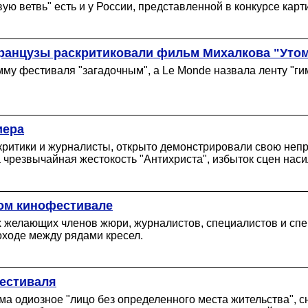
ую ветвь" есть и у России, представленной в конкурсе карт
ранцузы раскритиковали фильм Михалкова "Утом
амму фестиваля "загадочным", а Le Monde назвала ленту "
иера
критики и журналисты, открыто демонстрировали свою непр
чрезвычайная жестокость "Антихриста", избыток сцен насили
ком кинофестивале
х желающих членов жюри, журналистов, специалистов и спе
оходе между рядами кресел.
естиваля
ьма одиозное "лицо без определенного места жительства",