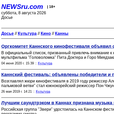
NEWSru.com
| 18+
суббота, 8 августа 2026
Досье
Досье
//
Культура
//
Кино
//
Канны
Оргкомитет Каннского кинофестиваля объявил 
В официальный список, призванный привлечь внимание к н
мультфильма "Головоломка" Пита Доктера и Горо Миядзаки
04 июня 2020 г. 15:39 ::
Культура
Каннский фестиваль: объявлены победители и 
Возглавлял жюри кинофестиваля в 2019 году режиссер Але
пальмовой ветви" стал южнокорейский режиссер Пон Чжун
26 мая 2019 г. 14:21 ::
Культура
Лучшим саундтрэком в Каннах признана музыка
Российская группа "Звери" удостоилась на Каннском фести
программе смотра.