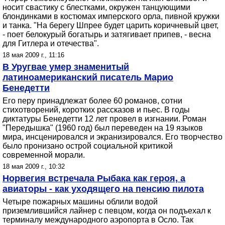
носит свастику с блестками, окружен танцующими
блондинками в костюмах имперского орла, пивной кружки
и танка. "На берегу Шпрее будет царить коричневый цвет,
- поет белокурый богатырь и затягивает припев, - весна
для Гитлера и отечества".
18 мая 2009 г., 11:16
В Уругвае умер знаменитый
латиноамериканский писатель Марио
Бенедетти
Его перу принадлежат более 60 романов, сотни
стихотворений, коротких рассказов и пьес. В годы
диктатуры Бенедетти 12 лет провел в изгнании. Роман
"Передышка" (1960 год) был переведен на 19 языков
мира, инсценировался и экранизировался. Его творчество
было пронизано острой социальной критикой
современной морали.
18 мая 2009 г., 10:32
Норвегия встречала Рыбака как героя, а
авиаторы - как уходящего на пенсию пилота
Четыре пожарных машины облили водой
приземлившийся лайнер с певцом, когда он подъехал к
терминалу международного аэропорта в Осло. Так