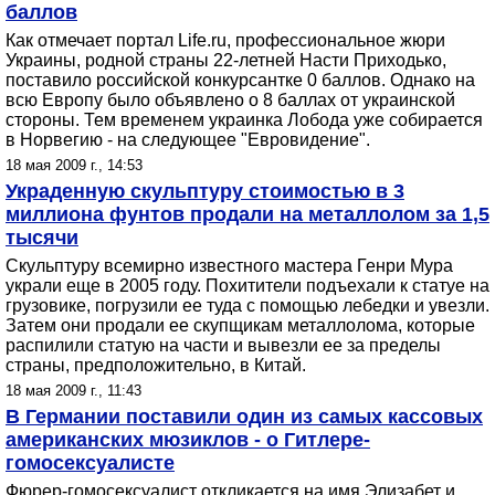
баллов
Как отмечает портал Life.ru, профессиональное жюри
Украины, родной страны 22-летней Насти Приходько,
поставило российской конкурсантке 0 баллов. Однако на
всю Европу было объявлено о 8 баллах от украинской
стороны. Тем временем украинка Лобода уже собирается
в Норвегию - на следующее "Евровидение".
18 мая 2009 г., 14:53
Украденную скульптуру стоимостью в 3
миллиона фунтов продали на металлолом за 1,5
тысячи
Скульптуру всемирно известного мастера Генри Мура
украли еще в 2005 году. Похитители подъехали к статуе на
грузовике, погрузили ее туда с помощью лебедки и увезли.
Затем они продали ее скупщикам металлолома, которые
распилили статую на части и вывезли ее за пределы
страны, предположительно, в Китай.
18 мая 2009 г., 11:43
В Германии поставили один из самых кассовых
американских мюзиклов - о Гитлере-
гомосексуалисте
Фюрер-гомосексуалист откликается на имя Элизабет и