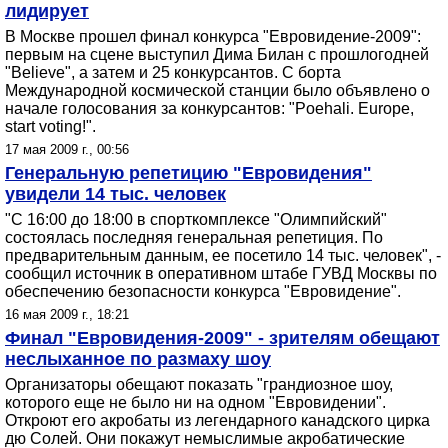
лидирует
В Москве прошел финал конкурса "Евровидение-2009":
первым на сцене выступил Дима Билан с прошлогодней
"Believe", а затем и 25 конкурсантов. С борта
Международной космической станции было объявлено о
начале голосования за конкурсантов: "Poehali. Europe,
start voting!".
17 мая 2009 г., 00:56
Генеральную репетицию "Евровидения"
увидели 14 тыс. человек
"С 16:00 до 18:00 в спорткомплексе "Олимпийский"
состоялась последняя генеральная репетиция. По
предварительным данным, ее посетило 14 тыс. человек", -
сообщил источник в оперативном штабе ГУВД Москвы по
обеспечению безопасности конкурса "Евровидение".
16 мая 2009 г., 18:21
Финал "Евровидения-2009" - зрителям обещают
неслыханное по размаху шоу
Организаторы обещают показать "грандиозное шоу,
которого еще не было ни на одном "Евровидении".
Откроют его акробаты из легендарного канадского цирка
дю Солей. Они покажут немыслимые акробатические