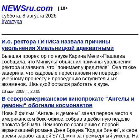
NEWSru.com
| 18+
суббота, 8 августа 2026
Культура
И.о. ректора ГИТИСа назвала причины
увольнения Хмельницкой адекватными
Бывшая проректор по науке Карина Мелик-Пашаева
сообщила, что Минкульт объяснил причины увольнения
ректора и заявила, что "понимает учредителя". Она также
заверила, что кадровые перестановки не повредят
учебному процессу и проведению вступительных
экзаменов. Швыдкой остался работать в вузе.
18 мая 2009 г., 23:05
В североамериканском кинопрокате "Ангелы и
демоны" обогнали космонавтов
Новый фильм "Ангелы и демоны" занял первое место в
американском бокс-офисе, собрав в дебютную неделю
проката $48 млн. Немного по сравнению с первой
экранизацией романа Дэна Брауна "Код да Винчи", в свое
время заработавшей $77,1 млн за премьерный уикенд. На