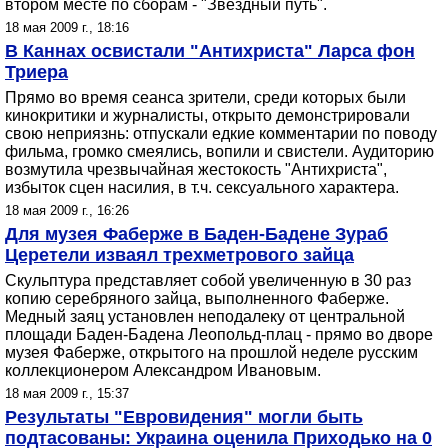
втором месте по сборам - "Звездный путь".
18 мая 2009 г., 18:16
В Каннах освистали "Антихриста" Ларса фон
Триера
Прямо во время сеанса зрители, среди которых были
кинокритики и журналисты, открыто демонстрировали
свою неприязнь: отпускали едкие комментарии по поводу
фильма, громко смеялись, вопили и свистели. Аудиторию
возмутила чрезвычайная жестокость "Антихриста",
избыток сцен насилия, в т.ч. сексуального характера.
18 мая 2009 г., 16:26
Для музея Фаберже в Баден-Бадене Зураб
Церетели изваял трехметрового зайца
Скульптура представляет собой увеличенную в 30 раз
копию серебряного зайца, выполненного Фаберже.
Медный заяц установлен неподалеку от центральной
площади Баден-Бадена Леопольд-плац - прямо во дворе
музея Фаберже, открытого на прошлой неделе русским
коллекционером Александром Ивановым.
18 мая 2009 г., 15:37
Результаты "Евровидения" могли быть
подтасованы: Украина оценила Приходько на 0