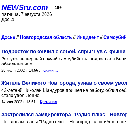
NEWSru.com
| 18+
пятница, 7 августа 2026
Досье
Досье
//
Новгородская область
//
Инцидент
//
Самоубий
Подросток покончил с собой, спрыгнув с крыши
Это уже не первый случай самоубийства подростка в Вели
объединениям.
25 июля 2002 г. 14:56 ::
Криминал
Житель Великого Новгорода, узнав о своем увол
42-летний Николай Шандуров пришел на работу, облил себя
стало увольнение.
14 мая 2002 г. 18:51 ::
Криминал
Застрелился замдиректора "Радио плюс - Новгор
По словам главы "Радио плюс - Новгород", у погибшего не