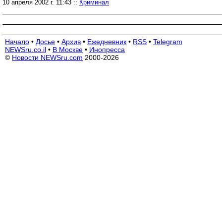
10 апреля 2002 г. 11:43 ::
Криминал
Начало
•
Досье
•
Архив
•
Ежедневник
•
RSS
•
Telegram
NEWSru.co.il
•
В Москве
•
Инопресса
©
Новости NEWSru.com
2000-2026