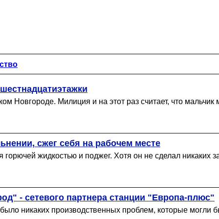
ство
 шестнадцатиэтажки
ком Новгороде. Милиция и на этот раз считает, что мальч
ьнении, сжег себя на рабочем месте
 горючей жидкостью и поджег. Хотя он не сделал никаких з
од" - сетевого партнера станции "Европа-плюс"
 было никаких производственных проблем, которые могли бы