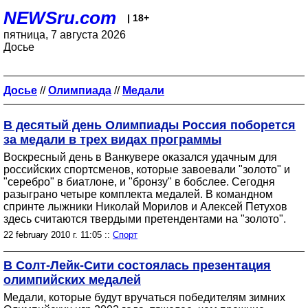
NEWSru.com
| 18+
пятница, 7 августа 2026
Досье
Досье
//
Олимпиада
//
Медали
В десятый день Олимпиады Россия поборется
за медали в трех видах программы
Воскресный день в Ванкувере оказался удачным для
российских спортсменов, которые завоевали "золото" и
"серебро" в биатлоне, и "бронзу" в бобслее. Сегодня
разыграно четыре комплекта медалей. В командном
спринте лыжники Николай Морилов и Алексей Петухов
здесь считаются твердыми претендентами на "золото".
22 february 2010 г. 11:05 ::
Спорт
В Солт-Лейк-Сити состоялась презентация
олимпийских медалей
Медали, которые будут вручаться победителям зимних