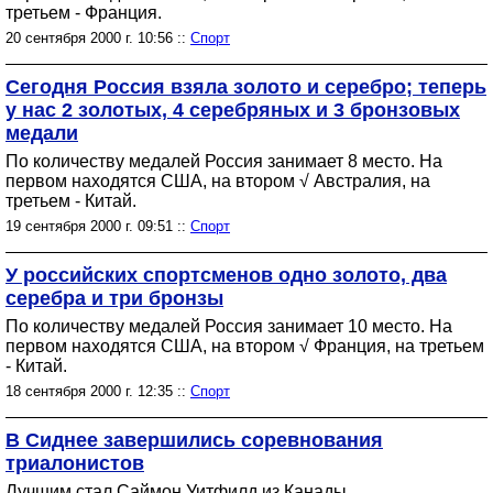
третьем - Франция.
20 сентября 2000 г. 10:56 ::
Спорт
Сегодня Россия взяла золото и серебро; теперь
у нас 2 золотых, 4 серебряных и 3 бронзовых
медали
По количеству медалей Россия занимает 8 место. На
первом находятся США, на втором √ Австралия, на
третьем - Китай.
19 сентября 2000 г. 09:51 ::
Спорт
У российских спортсменов одно золото, два
серебра и три бронзы
По количеству медалей Россия занимает 10 место. На
первом находятся США, на втором √ Франция, на третьем
- Китай.
18 сентября 2000 г. 12:35 ::
Спорт
В Сиднее завершились соревнования
триалонистов
Лучшим стал Саймон Уитфилд из Канады.