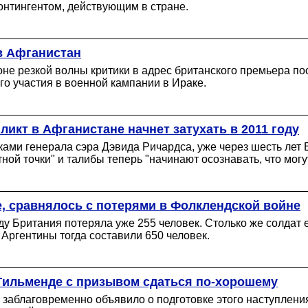
нтингентом, действующим в стране.
в Афганистан
е резкой волны критики в адрес британского премьера пос
о участия в военной кампании в Ираке.
икт в Афганистане начнет затухать в 2011 году
ми генерала сэра Дэвида Ричардса, уже через шесть лет 
тной точки" и талибы теперь "начинают осознавать, что могу
е, сравнялось с потерями в Фолклендской войне
у Британия потеряла уже 255 человек. Столько же солдат е
Аргентины тогда составили 650 человек.
Гильменде с призывом сдаться по-хорошему
заблаговременно объявило о подготовке этого наступления