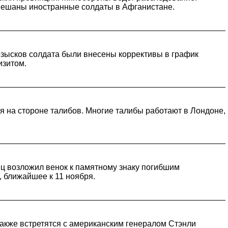
амешаны иностранные солдаты в Афганистане.
зысков солдата были внесены коррективы в график
изитом.
 на стороне талибов. Многие талибы работают в Лондоне,
нц возложил венок к памятному знаку погибшим
 ближайшее к 11 ноября.
акже встретятся с американским генералом Стэнли