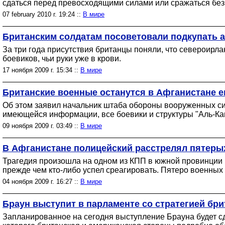
сдаться перед превосходящими силами или сражаться без
07 february 2010 г. 19:24 ::
В мире
Британским солдатам посоветовали подкупать а
За три года присутствия британцы поняли, что североирла
боевиков, чьи руки уже в крови.
17 ноября 2009 г. 15:34 ::
В мире
Британские военные останутся в Афганистане е
Об этом заявил начальник штаба обороны вооруженных си
имеющейся информации, все боевики и структуры "Аль-Ка
09 ноября 2009 г. 03:49 ::
В мире
В Афганистане полицейский расстрелял пятеры
Трагедия произошла на одном из КПП в южной провинции
прежде чем кто-либо успел среагировать. Пятеро военных 
04 ноября 2009 г. 16:27 ::
В мире
Браун выступит в парламенте со стратегией бр
Запланированное на сегодня выступление Брауна будет с