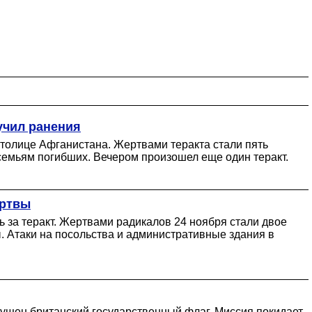
учил ранения
толице Афганистана. Жертвами теракта стали пять
 семьям погибших. Вечером произошел еще один теракт.
ертвы
ь за теракт. Жертвами радикалов 24 ноября стали двое
. Атаки на посольства и административные здания в
ущен британский государственный флаг. Миссия покидает