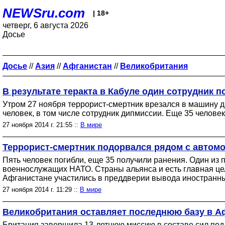
NEWSru.com
| 18+
четверг, 6 августа 2026
Досье
Досье
//
Азия
//
Афганистан
//
Великобритания
В результате теракта в Кабуле один сотрудник 
Утром 27 ноября террорист-смертник врезался в машину 
человек, в том числе сотрудник дипмиссии. Еще 35 челов
27 ноября 2014 г. 21:55 ::
В мире
Террорист-смертник подорвался рядом с автомо
Пять человек погибли, еще 35 получили ранения. Один из 
военнослужащих НАТО. Страны альянса и есть главная цел
Афганистане участились в преддверии вывода иностранны
27 ноября 2014 г. 11:29 ::
В мире
Великобритания оставляет последнюю базу в А
Британия завершила 13-летнюю миссию в составе сил под