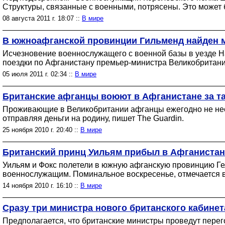
Структуры, связанные с военными, потрясены. Это может
08 августа 2011 г. 18:07 ::
В мире
В южноафганской провинции Гильменд найден 
Исчезновение военнослужащего с военной базы в уезде Н
поездки по Афганистану премьер-министра Великобритании
05 июля 2011 г. 02:34 ::
В мире
Британские афганцы воюют в Афганистане за т
Проживающие в Великобритании афганцы ежегодно не неск
отправляя деньги на родину, пишет The Guardin.
25 ноября 2010 г. 20:40 ::
В мире
Британский принц Уильям прибыл в Афганиста
Уильям и Фокс полетели в южную афганскую провинцию Гел
военнослужащим. Поминальное воскресенье, отмечается в 
14 ноября 2010 г. 16:10 ::
В мире
Сразу три министра нового британского кабине
Предполагается, что британские министры проведут пере