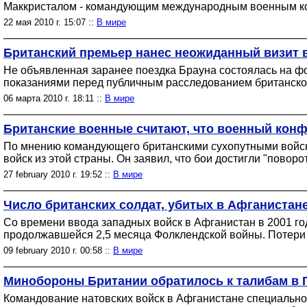
Маккристалом - командующим международным военным ко
22 мая 2010 г. 15:07 ::
В мире
Британский премьер нанес неожиданный визит 
Не объявленная заранее поездка Брауна состоялась на фон
показаниями перед публичным расследованием британског
06 марта 2010 г. 18:11 ::
В мире
Британские военные считают, что военный конфл
По мнению командующего британскими сухопутными войска
войск из этой страны. Он заявил, что бои достигли "поворо
27 february 2010 г. 19:52 ::
В мире
Число британских солдат, убитых в Афганистан
Со времени ввода западных войск в Афганистан в 2001 год
продолжавшейся 2,5 месяца Фолклендской войны. Потери 
09 february 2010 г. 00:58 ::
В мире
Минобороны Британии обратилось к талибам в 
Командование натовских войск в Афганистане специально 