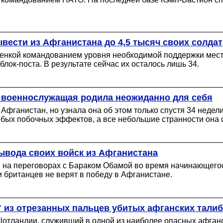
вести из Афганистана до 4,5 тысяч своих солдат
оценкой командованием уровня необходимой поддержки мес
лок-поста. В результате сейчас их осталось лишь 34.
и, военнослужащая родила неожиданно для себя
фганистан, но узнала она об этом только спустя 34 недели
обых побочных эффектов, а все небольшие странности она 
ывода своих войск из Афганистана
 на переговорах с Бараком Обамой во время начинающегос
ти британцев не верят в победу в Афганистане.
 из отрезанных пальцев убитых афганских тали
отландии, служивший в одной из наиболее опасных афган