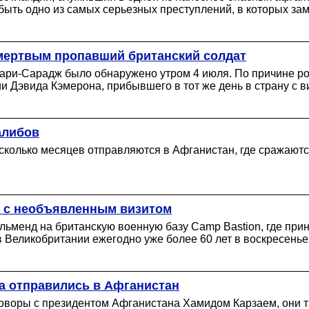
 быть одно из самых серьезных преступлений, в которых з
мертвым пропавший британский солдат
ари-Сарадж было обнаружено утром 4 июля. По причине ро
 Дэвида Кэмерона, прибывшего в тот же день в страну с в
алибов
олько месяцев отправляются в Афганистан, где сражаются
н с необъявленным визитом
ьменд на британскую военную базу Camp Bastion, где при
Великобритании ежегодно уже более 60 лет в воскресенье,
та отправились в Афганистан
говоры с президентом Афганистана Хамидом Карзаем, они т