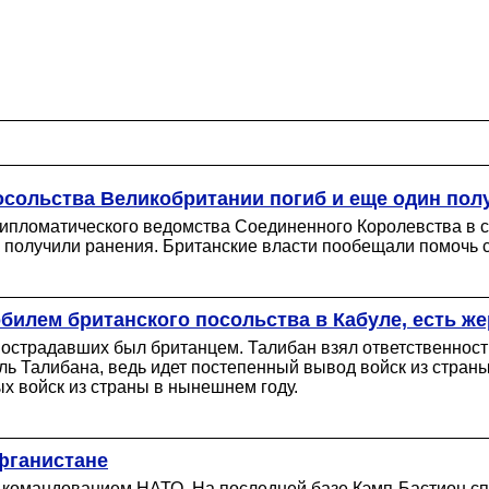
посольства Великобритании погиб и еще один пол
дипломатического ведомства Соединенного Королевства в с
ек получили ранения. Британские власти пообещали помочь
билем британского посольства в Кабуле, есть ж
пострадавших был британцем. Талибан взял ответственност
ь Талибана, ведь идет постепенный вывод войск из страны
х войск из страны в нынешнем году.
фганистане
 командованием НАТО. На последней базе Кэмп-Бастион сп