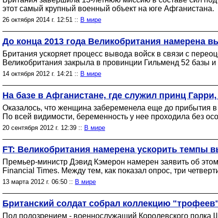
этот самый крупный военный объект на юге Афганистана.
26 октября 2014 г. 12:51 ::
В мире
До конца 2013 года Великобритания намерена вы
Британия ускоряет процесс вывода войск в связи с пере
Великобритания закрыла в провинции Гильменд 52 базы и б
14 октября 2012 г. 14:21 ::
В мире
На базе в Афганистане, где служил принц Гарр
Оказалось, что женщина забеременела еще до прибытия в А
По всей видимости, беременность у нее проходила без ос
20 сентября 2012 г. 12:39 ::
В мире
FT: Великобритания намерена ускорить темпы в
Премьер-министр Дэвид Кэмерон намерен заявить об этом
Financial Times. Между тем, как показал опрос, три четвер
13 марта 2012 г. 06:50 ::
В мире
Британский солдат собрал коллекцию "трофеев"
Под подозрением - военнослужащий Королевского полка Ш