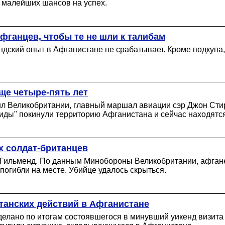
 малейших шансов на успех.
фганцев, чтобы те не шли к талибам
ндский опыт в Афганистане не срабатывает. Кроме подкупа,
ще четыре-пять лет
л Великобритании, главный маршал авиации сэр Джон Стир
иды" покинули территорию Афганистана и сейчас находятся
х солдат-британцев
 Гильменд. По данным Минобороны Великобритании, афгане
погибли на месте. Убийце удалось скрыться.
итанских действий в Афганистане
делано по итогам состоявшегося в минувший уикенд визита