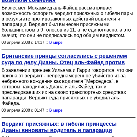
возникли сомнения
Бизнесмен Мохаммед аль-Файед рассматривает
возможность оспорить вердикт присяжных о гибели пары
в результате противозаконных действий водителя и
папарацци. Вердикт был вынесен присяжными
большинством в 9 голосов из 11, а не единогласно, а это
значит, что они не подписались под общим вердиктом.
08 апреля 2008 г. 14:37 ::
В мире
Британские принцы согласились с решением
суда по делу Дианы. Отец аль-Файед против
В заявлении принцев Уильяма и Гарри говорится, что они
признают вердикт - непреднамеренное убийство из-за
небрежного вождения как водителя "Мерседеса", в
котором находились Диана и аль-Файед, так и
преследовавших их на своих транспортных средствах
папарацци. Вердикт суда присяжных не убедил аль-
Файеда.
08 апреля 2008 г. 01:47 ::
В мире
Вердикт присяжных: в гибели принцессы
Дианы виноваты водитель и папарацци