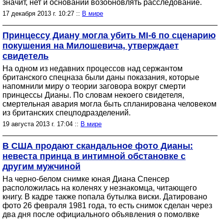
значит, нет и оснований возобновлять расследование.
17 декабря 2013 г. 10:27 ::
В мире
Принцессу Диану могла убить MI-6 по сценарию
покушения на Милошевича, утверждает
свидетель
На одном из недавних процессов над сержантом
британского спецназа были даны показания, которые
напомнили миру о теории заговора вокруг смерти
принцессы Дианы. По словам некоего свидетеля,
смертельная авария могла быть спланирована человеком
из британских спецподразделений.
19 августа 2013 г. 17:04 ::
В мире
В США продают скандальное фото Дианы:
невеста принца в интимной обстановке с
другим мужчиной
На черно-белом снимке юная Диана Спенсер
расположилась на коленях у незнакомца, читающего
книгу. В кадре также попала бутылка виски. Датировано
фото 26 февраля 1981 года, то есть снимок сделан через
два дня после официального объявления о помолвке