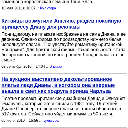
замешана королевская семья и Тони Блэр.
10 мая 2011 г. 10:07 ::
Культура
Китайцы возмутили Англию, раздев покойную
принцессу Диану для рекламы
По-видимому, на плакате изображена не сама Диана, а ее
двойник. Однако фирма по производству нижнего белья
использует слоган: "Почувствуйте романтику британской
монархии". Для британской фирмы такая вольность стала
бы противозаконной, но иностранцев Лондон наказать не
сможет.
02 сентября 2010 г. 14:04 ::
В мире
На аукцион выставлено декольтированное
платье леди Дианы, в котором она впервые
вышла в свет как подруга принца Чарльза
Платье продают британские дизайнеры Дэвид и Элизабет
Эмануэль, которые его и сшили в 1981 году. 19-летней
Диане Спенсер это черное платье из тафты обошлось в
517 фунтов. Сейчас оно уйдет минимум за 50 тысяч.
08 июня 2010 г. 16:56 ::
Культура