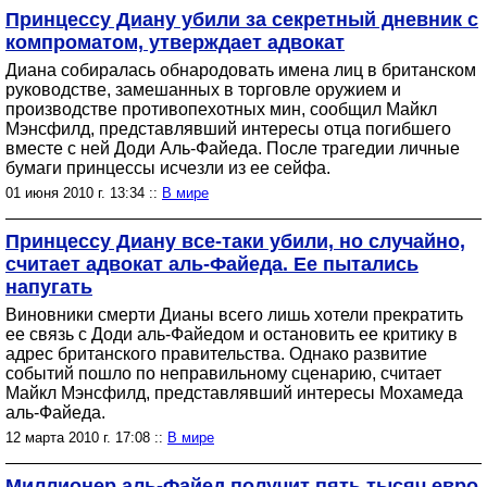
Принцессу Диану убили за секретный дневник с
компроматом, утверждает адвокат
Диана собиралась обнародовать имена лиц в британском
руководстве, замешанных в торговле оружием и
производстве противопехотных мин, сообщил Майкл
Мэнсфилд, представлявший интересы отца погибшего
вместе с ней Доди Аль-Файеда. После трагедии личные
бумаги принцессы исчезли из ее сейфа.
01 июня 2010 г. 13:34 ::
В мире
Принцессу Диану все-таки убили, но случайно,
считает адвокат аль-Файеда. Ее пытались
напугать
Виновники смерти Дианы всего лишь хотели прекратить
ее связь с Доди аль-Файедом и остановить ее критику в
адрес британского правительства. Однако развитие
событий пошло по неправильному сценарию, считает
Майкл Мэнсфилд, представлявший интересы Мохамеда
аль-Файеда.
12 марта 2010 г. 17:08 ::
В мире
Миллионер аль-Файед получит пять тысяч евро