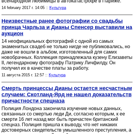
всенародной любимицы в автокатастрофе в Париже.
14 february 2017 г. 14:05 ::
Культура
Неизвестные ранее фотографии со свадьбы
принца Чарльза и Дианы Спенсер выставили на
аукцион
14 неофициальных фотографий с одной из самых
знаменитых свадеб не только нигде не публиковались, но
даже не вошли в альбом, изготовленный для самих
новобрачных. Коллекция принадлежала кузену Елизаветы
II, легендарному фотографу Патрику Личфилду. Он
получил их в качестве платы за работу.
11 августа 2015 г. 12:57 ::
Культура
Смерть принцессы Дианы остается несчастным
случаем: Скотланд-Ярд не нашел доказательств
причастности спецназа
Полиция Лондона закончила изучение новых данных,
связанных со смертью леди Ди, согласно которым, к ее
смерти 16 лет назад мог быть причастен британский
спецназ. Полиция пришла к выводу, что нет никаких
достоверных свидетельств умышленного преступления, а