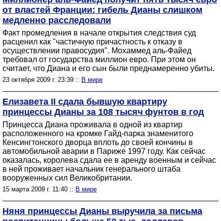
от властей Франции: гибель Дианы слишком
медленно расследовали
Факт промедления в начале открытия следствия суд
расценил как "частичную причастность к отказу в
осуществлении правосудия". Мохаммед аль-Файед
требовал от государства миллион евро. При этом он
считает, что Диана и его сын были преднамеренно убиты.
23 октября 2009 г. 23:39 ::
В мире
Елизавета II сдала бывшую квартиру
принцессы Дианы за 108 тысяч фунтов в год
Принцесса Диана проживала в одной из квартир
расположенного на кромке Гайд-парка знаменитого
Кенсингтонского дворца вплоть до своей кончины в
автомобильной аварии в Париже 1997 году. Как сейчас
оказалась, королева сдала ее в аренду военным и сейчас
в ней проживает начальник генерального штаба
вооруженных сил Великобритании.
15 марта 2009 г. 11:40 ::
В мире
Няня принцессы Дианы выручила за письма