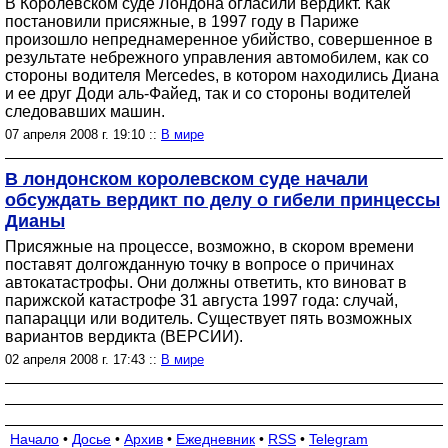
В Королевском суде Лондона огласили вердикт. Как
постановили присяжные, в 1997 году в Париже
произошло непреднамеренное убийство, совершенное в
результате небрежного управления автомобилем, как со
стороны водителя Mercedes, в котором находились Диана
и ее друг Доди аль-Файед, так и со стороны водителей
следовавших машин.
07 апреля 2008 г. 19:10 ::
В мире
В лондонском королевском суде начали
обсуждать вердикт по делу о гибели принцессы
Дианы
Присяжные на процессе, возможно, в скором времени
поставят долгожданную точку в вопросе о причинах
автокатастрофы. Они должны ответить, кто виноват в
парижской катастрофе 31 августа 1997 года: случай,
папарацци или водитель. Существует пять возможных
вариантов вердикта (ВЕРСИИ).
02 апреля 2008 г. 17:43 ::
В мире
Начало
•
Досье
•
Архив
•
Ежедневник
•
RSS
•
Telegram