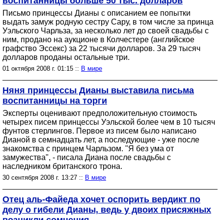
воспитанницы больше 50 тыс. долларов
Письмо принцессы Дианы с описанием ее попытки
выдать замуж родную сестру Сару, в том числе за принца
Уэльского Чарльза, за несколько лет до своей свадьбы с
ним, продано на аукционе в Колчестере (английское
графство Эссекс) за 22 тысячи долларов. За 29 тысяч
долларов проданы остальные три.
01 октября 2008 г. 01:15 ::
В мире
Няня принцессы Дианы выставила письма
воспитанницы на торги
Эксперты оценивают предположительную стоимость
четырех писем принцессы Уэльской более чем в 10 тысяч
фунтов стерлингов. Первое из писем было написано
Дианой в семнадцать лет, а последующие - уже после
знакомства с принцем Чарльзом. "Я без ума от
замужества", - писала Диана после свадьбы с
наследником британского трона.
30 сентября 2008 г. 13:27 ::
В мире
Отец аль-Файеда хочет оспорить вердикт по
делу о гибели Дианы, ведь у двоих присяжных