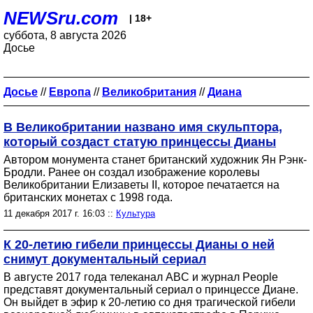
NEWSru.com
| 18+
суббота, 8 августа 2026
Досье
Досье
//
Европа
//
Великобритания
//
Диана
В Великобритании названо имя скульптора,
который создаст статую принцессы Дианы
Автором монумента станет британский художник Ян Рэнк-
Бродли. Ранее он создал изображение королевы
Великобритании Елизаветы II, которое печатается на
британских монетах с 1998 года.
11 декабря 2017 г. 16:03 ::
Культура
К 20-летию гибели принцессы Дианы о ней
снимут документальный сериал
В августе 2017 года телеканал ABC и журнал People
представят документальный сериал о принцессе Диане.
Он выйдет в эфир к 20-летию со дня трагической гибели